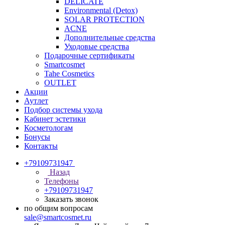
DELICATE
Environmental (Detox)
SOLAR PROTECTION
АCNE
Дополнительные средства
Уходовые средства
Подарочные сертификаты
Smartcosmet
Tahe Cosmetics
OUTLET
Акции
Аутлет
Подбор системы ухода
Кабинет эстетики
Косметологам
Бонусы
Контакты
+79109731947
Назад
Телефоны
+79109731947
Заказать звонок
по общим вопросам
sale@smartcosmet.ru