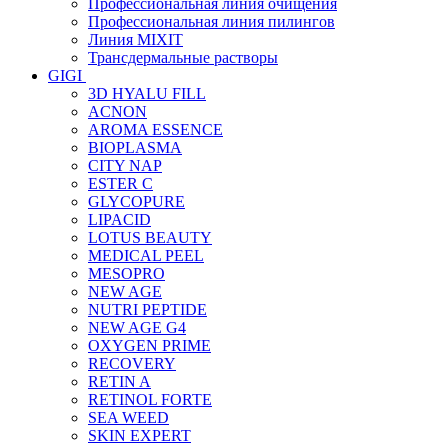
Профессиональная линия очищения
Профессиональная линия пилингов
Линия MIXIT
Трансдермальные растворы
GIGI
3D HYALU FILL
ACNON
AROMA ESSENCE
BIOPLASMA
CITY NAP
ESTER C
GLYCOPURE
LIPACID
LOTUS BEAUTY
MEDICAL PEEL
MESOPRO
NEW AGE
NUTRI PEPTIDE
NEW AGE G4
OXYGEN PRIME
RECOVERY
RETIN A
RETINOL FORTE
SEA WEED
SKIN EXPERT