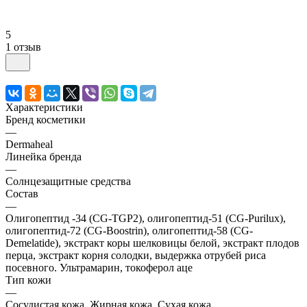
5
1 отзыв
Характеристики
Бренд косметики
—
Dermaheal
Линейка бренда
—
Солнцезащитные средства
Состав
—
Олигопептид -34 (CG-TGP2), олигопептид-51 (CG-Purilux),
олигопептид-72 (CG-Boostrin), олигопептид-58 (CG-
Demelatide), экстракт коры шелковицы белой, экстракт плодов
перца, экстракт корня солодки, выдержка отрубей риса
посевного. Ультрамарин, токоферол аце
Тип кожи
—
Сосудистая кожа, Жирная кожа, Сухая кожа