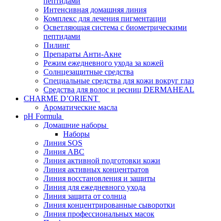
пептидами
Интенсивная домашняя линия
Комплекс для лечения пигментации
Осветляющая система с биометрическими
пептидами
Пилинг
Препараты Анти-Акне
Режим ежедневного ухода за кожей
Солнцезащитные средства
Специальные средства для кожи вокруг глаз
Средства для волос и ресниц DERMAHEAL
CHARME D’ORIENT
Ароматические масла
pH Formula
Домашние наборы
Наборы
Линия SOS
Линия АВС
Линия активной подготовки кожи
Линия активных концентратов
Линия восстановления и защиты
Линия для ежедневного ухода
Линия защита от солнца
Линия концентрированные сыворотки
Линия профессиональных масок