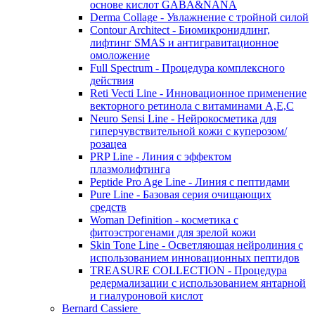
основе кислот GABA&NANA
Derma Collage - Увлажнение с тройной силой
Contour Architect - Биомикронидлинг,
лифтинг SMAS и антигравитационное
омоложение
Full Spectrum - Процедура комплексного
действия
Reti Vecti Line - Инновационное применение
векторного ретинола с витаминами A,Е,С
Neuro Sensi Line - Нейрокосметика для
гиперчувствительной кожи с куперозом/
розацеа
PRP Line - Линия с эффектом
плазмолифтинга
Peptide Pro Age Line - Линия с пептидами
Pure Line - Базовая серия очищающих
средств
Woman Definition - косметика с
фитоэстрогенами для зрелой кожи
Skin Tone Line - Осветляющая нейролиния с
использованием инновационных пептидов
TREASURE COLLECTION - Процедура
редермализации с использованием янтарной
и гиалуроновой кислот
Bernard Cassiere