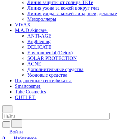
Линия защиты от солнца TETe
Линия ухода за кожей вокруг глаз
Линия ухода за кожей лица, шеи, декольте
Мезороллеры
VIVAX
M.A.D skincare
ANTI-AGE
Brightening
DELICATE
Environmental (Detox)
SOLAR PROTECTION
АCNE
Дополнительные средства
Уходовые средства
Подарочные сертификаты
Smartcosmet
Tahe Cosmetics
OUTLET
Войти
0
Избранное