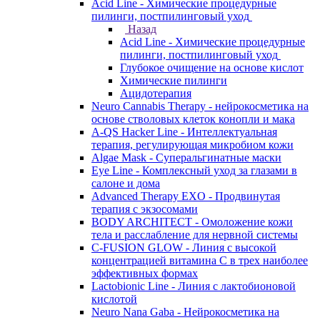
Acid Line - Химические процедурные
пилинги, постпилинговый уход
Назад
Acid Line - Химические процедурные
пилинги, постпилинговый уход
Глубокое очищение на основе кислот
Химические пилинги
Ацидотерапия
Neuro Cannabis Therapy - нейрокосметика на
основе стволовых клеток конопли и мака
A-QS Hacker Line - Интеллектуальная
терапия, регулирующая микробиом кожи
Algae Mask - Суперальгинатные маски
Eye Line - Комплексный уход за глазами в
салоне и дома
Advanced Therapy EXO - Продвинутая
терапия с экзосомами
BODY ARCHITECT - Омоложение кожи
тела и расслабление для нервной системы
C-FUSION GLOW - Линия с высокой
концентрацией витамина C в трех наиболее
эффективных формах
Lactobionic Line - Линия с лактобионовой
кислотой
Neuro Nana Gaba - Нейрокосметика на