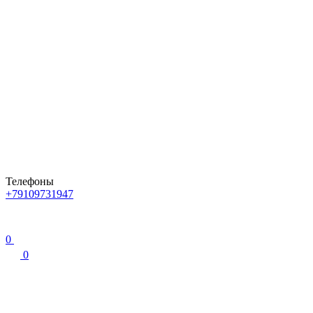
Телефоны
+79109731947
0
0