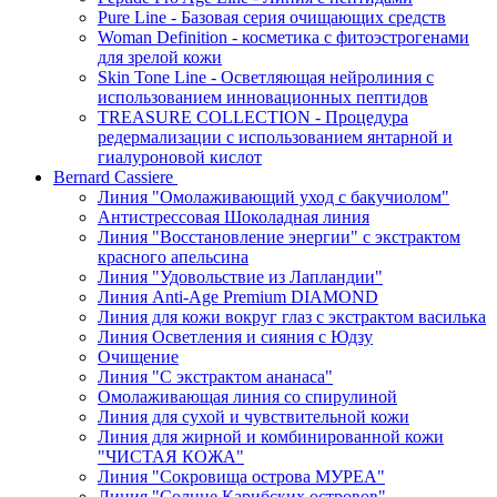
Pure Line - Базовая серия очищающих средств
Woman Definition - косметика с фитоэстрогенами
для зрелой кожи
Skin Tone Line - Осветляющая нейролиния с
использованием инновационных пептидов
TREASURE COLLECTION - Процедура
редермализации с использованием янтарной и
гиалуроновой кислот
Bernard Cassiere
Линия "Омолаживающий уход с бакучиолом"
Антистрессовая Шоколадная линия
Линия "Восстановление энергии" с экстрактом
красного апельсина
Линия "Удовольствие из Лапландии"
Линия Anti-Age Premium DIAMOND
Линия для кожи вокруг глаз с экстрактом василька
Линия Осветления и сияния с Юдзу
Очищение
Линия "С экстрактом ананаса"
Омолаживающая линия со спирулиной
Линия для сухой и чувствительной кожи
Линия для жирной и комбинированной кожи
"ЧИСТАЯ КОЖА"
Линия "Сокровища острова МУРЕА"
Линия "Солнце Карибских островов"