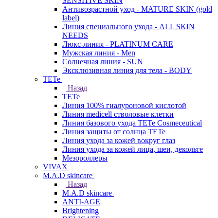
SENSITIVE SKIN
Антивозрастной уход - MATURE SKIN (gold
label)
Линия специального ухода - ALL SKIN
NEEDS
Люкс-линия - PLATINUM CARE
Мужская линия - Men
Солнечная линия - SUN
Эксклюзивная линия для тела - BODY
TETe
Назад
TETe
Линия 100% гиалуроновой кислотой
Линия medicell стволовые клетки
Линия базового ухода TETe Cosmeceutical
Линия защиты от солнца TETe
Линия ухода за кожей вокруг глаз
Линия ухода за кожей лица, шеи, декольте
Мезороллеры
VIVAX
M.A.D skincare
Назад
M.A.D skincare
ANTI-AGE
Brightening