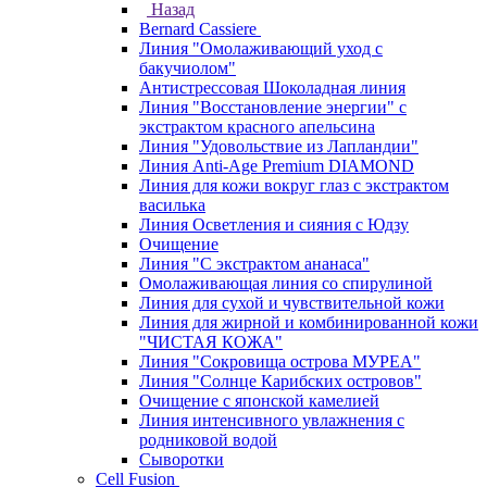
Назад
Bernard Cassiere
Линия "Омолаживающий уход с
бакучиолом"
Антистрессовая Шоколадная линия
Линия "Восстановление энергии" с
экстрактом красного апельсина
Линия "Удовольствие из Лапландии"
Линия Anti-Age Premium DIAMOND
Линия для кожи вокруг глаз с экстрактом
василька
Линия Осветления и сияния с Юдзу
Очищение
Линия "С экстрактом ананаса"
Омолаживающая линия со спирулиной
Линия для сухой и чувствительной кожи
Линия для жирной и комбинированной кожи
"ЧИСТАЯ КОЖА"
Линия "Сокровища острова МУРЕА"
Линия "Солнце Карибских островов"
Очищение с японской камелией
Линия интенсивного увлажнения с
родниковой водой
Сыворотки
Cell Fusion