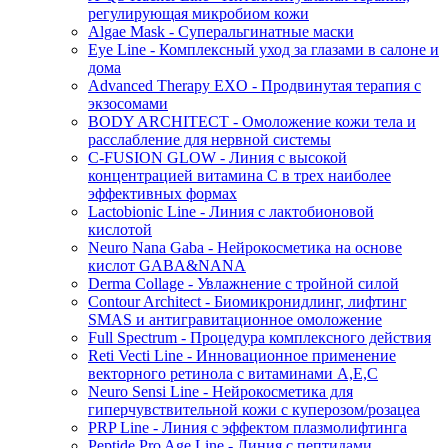
регулирующая микробиом кожи
Algae Mask - Суперальгинатные маски
Eye Line - Комплексный уход за глазами в салоне и
дома
Advanced Therapy EXO - Продвинутая терапия с
экзосомами
BODY ARCHITECT - Омоложение кожи тела и
расслабление для нервной системы
C-FUSION GLOW - Линия с высокой
концентрацией витамина C в трех наиболее
эффективных формах
Lactobionic Line - Линия с лактобионовой
кислотой
Neuro Nana Gaba - Нейрокосметика на основе
кислот GABA&NANA
Derma Collage - Увлажнение с тройной силой
Contour Architect - Биомикронидлинг, лифтинг
SMAS и антигравитационное омоложение
Full Spectrum - Процедура комплексного действия
Reti Vecti Line - Инновационное применение
векторного ретинола с витаминами A,Е,С
Neuro Sensi Line - Нейрокосметика для
гиперчувствительной кожи с куперозом/розацеа
PRP Line - Линия с эффектом плазмолифтинга
Peptide Pro Age Line - Линия с пептидами