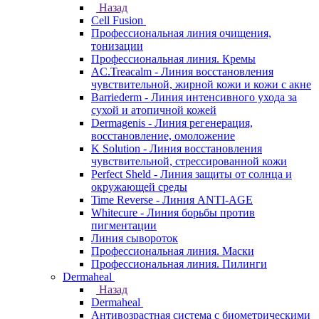
Назад
Cell Fusion
Профессиональная линия очищения,
тонизации
Профессиональная линия. Кремы
AC.Treacalm - Линия восстановления
чувствительной, жирной кожи и кожи с акне
Barriederm - Линия интенсивного ухода за
сухой и атопичной кожей
Dermagenis - Линия регенерация,
восстановление, омоложение
K Solution - Линия восстановления
чувствительной, стрессированной кожи
Perfect Sheld - Линия защиты от солнца и
окружающей среды
Time Reverse - Линия ANTI-AGE
Whitecure - Линия борьбы против
пигментации
Линия сывороток
Профессиональная линия. Маски
Профессиональная линия. Пилинги
Dermaheal
Назад
Dermaheal
Антивозрастная система с биометрическими