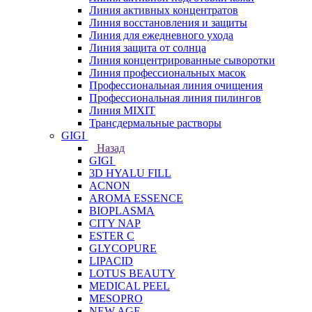
Линия активных концентратов
Линия восстановления и защиты
Линия для ежедневного ухода
Линия защита от солнца
Линия концентрированные сыворотки
Линия профессиональных масок
Профессиональная линия очищения
Профессиональная линия пилингов
Линия MIXIT
Трансдермальные растворы
GIGI
Назад
GIGI
3D HYALU FILL
ACNON
AROMA ESSENCE
BIOPLASMA
CITY NAP
ESTER C
GLYCOPURE
LIPACID
LOTUS BEAUTY
MEDICAL PEEL
MESOPRO
NEW AGE