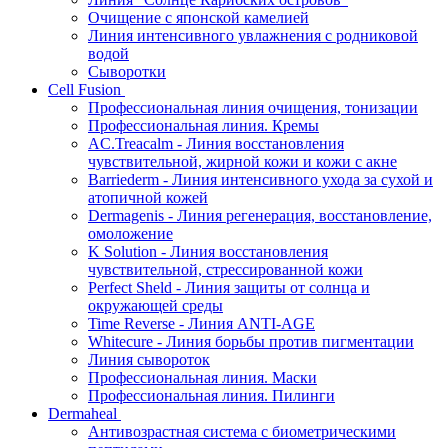
Очищение с японской камелией
Линия интенсивного увлажнения с родниковой
водой
Сыворотки
Cell Fusion
Профессиональная линия очищения, тонизации
Профессиональная линия. Кремы
AC.Treacalm - Линия восстановления
чувствительной, жирной кожи и кожи с акне
Barriederm - Линия интенсивного ухода за сухой и
атопичной кожей
Dermagenis - Линия регенерация, восстановление,
омоложение
K Solution - Линия восстановления
чувствительной, стрессированной кожи
Perfect Sheld - Линия защиты от солнца и
окружающей среды
Time Reverse - Линия ANTI-AGE
Whitecure - Линия борьбы против пигментации
Линия сывороток
Профессиональная линия. Маски
Профессиональная линия. Пилинги
Dermaheal
Антивозрастная система с биометрическими