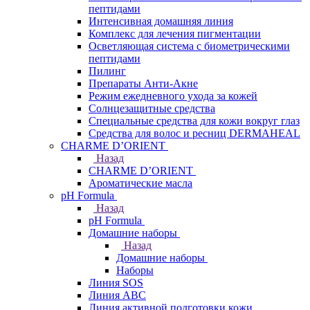
пептидами
Интенсивная домашняя линия
Комплекс для лечения пигментации
Осветляющая система с биометрическими
пептидами
Пилинг
Препараты Анти-Акне
Режим ежедневного ухода за кожей
Солнцезащитные средства
Специальные средства для кожи вокруг глаз
Средства для волос и ресниц DERMAHEAL
CHARME D’ORIENT
Назад
CHARME D’ORIENT
Ароматические масла
pH Formula
Назад
pH Formula
Домашние наборы
Назад
Домашние наборы
Наборы
Линия SOS
Линия АВС
Линия активной подготовки кожи