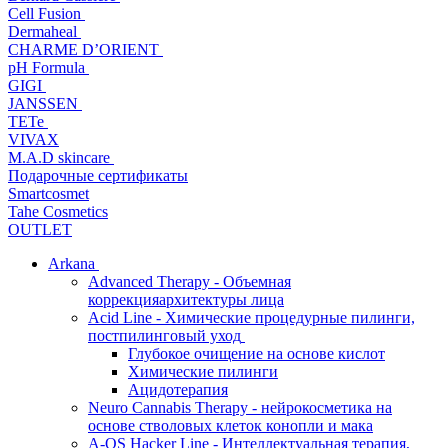
Cell Fusion
Dermaheal
CHARME D’ORIENT
pH Formula
GIGI
JANSSEN
TETe
VIVAX
M.A.D skincare
Подарочные сертификаты
Smartcosmet
Tahe Cosmetics
OUTLET
Arkana
Advanced Therapy - Объемная
коррекцияархитектуры лица
Acid Line - Химические процедурные пилинги,
постпилинговый уход
Глубокое очищение на основе кислот
Химические пилинги
Ацидотерапия
Neuro Cannabis Therapy - нейрокосметика на
основе стволовых клеток конопли и мака
A-QS Hacker Line - Интеллектуальная терапия,