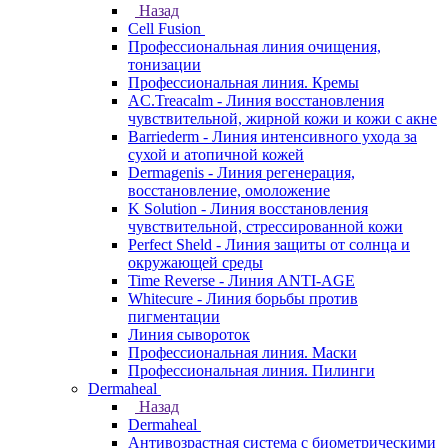
Назад
Cell Fusion
Профессиональная линия очищения,
тонизации
Профессиональная линия. Кремы
AC.Treacalm - Линия восстановления
чувствительной, жирной кожи и кожи с акне
Barriederm - Линия интенсивного ухода за
сухой и атопичной кожей
Dermagenis - Линия регенерация,
восстановление, омоложение
K Solution - Линия восстановления
чувствительной, стрессированной кожи
Perfect Sheld - Линия защиты от солнца и
окружающей среды
Time Reverse - Линия ANTI-AGE
Whitecure - Линия борьбы против
пигментации
Линия сывороток
Профессиональная линия. Маски
Профессиональная линия. Пилинги
Dermaheal
Назад
Dermaheal
Антивозрастная система с биометрическими