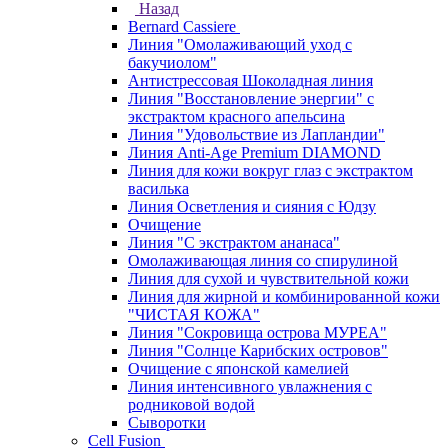
Назад
Bernard Cassiere
Линия "Омолаживающий уход с
бакучиолом"
Антистрессовая Шоколадная линия
Линия "Восстановление энергии" с
экстрактом красного апельсина
Линия "Удовольствие из Лапландии"
Линия Anti-Age Premium DIAMOND
Линия для кожи вокруг глаз с экстрактом
василька
Линия Осветления и сияния с Юдзу
Очищение
Линия "С экстрактом ананаса"
Омолаживающая линия со спирулиной
Линия для сухой и чувствительной кожи
Линия для жирной и комбинированной кожи
"ЧИСТАЯ КОЖА"
Линия "Сокровища острова МУРЕА"
Линия "Солнце Карибских островов"
Очищение с японской камелией
Линия интенсивного увлажнения с
родниковой водой
Сыворотки
Cell Fusion