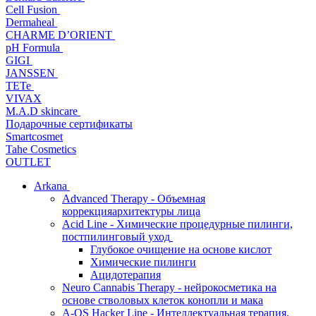
Cell Fusion
Dermaheal
CHARME D’ORIENT
pH Formula
GIGI
JANSSEN
TETe
VIVAX
M.A.D skincare
Подарочные сертификаты
Smartcosmet
Tahe Cosmetics
OUTLET
Arkana
Advanced Therapy - Объемная
коррекцияархитектуры лица
Acid Line - Химические процедурные пилинги,
постпилинговый уход
Глубокое очищение на основе кислот
Химические пилинги
Ацидотерапия
Neuro Cannabis Therapy - нейрокосметика на
основе стволовых клеток конопли и мака
A-QS Hacker Line - Интеллектуальная терапия,