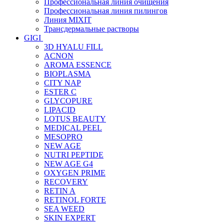
Профессиональная линия очищения
Профессиональная линия пилингов
Линия MIXIT
Трансдермальные растворы
GIGI
3D HYALU FILL
ACNON
AROMA ESSENCE
BIOPLASMA
CITY NAP
ESTER C
GLYCOPURE
LIPACID
LOTUS BEAUTY
MEDICAL PEEL
MESOPRO
NEW AGE
NUTRI PEPTIDE
NEW AGE G4
OXYGEN PRIME
RECOVERY
RETIN A
RETINOL FORTE
SEA WEED
SKIN EXPERT