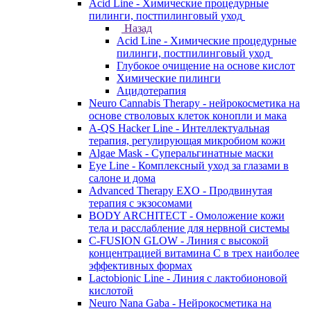
Acid Line - Химические процедурные
пилинги, постпилинговый уход
Назад
Acid Line - Химические процедурные
пилинги, постпилинговый уход
Глубокое очищение на основе кислот
Химические пилинги
Ацидотерапия
Neuro Cannabis Therapy - нейрокосметика на
основе стволовых клеток конопли и мака
A-QS Hacker Line - Интеллектуальная
терапия, регулирующая микробиом кожи
Algae Mask - Суперальгинатные маски
Eye Line - Комплексный уход за глазами в
салоне и дома
Advanced Therapy EXO - Продвинутая
терапия с экзосомами
BODY ARCHITECT - Омоложение кожи
тела и расслабление для нервной системы
C-FUSION GLOW - Линия с высокой
концентрацией витамина C в трех наиболее
эффективных формах
Lactobionic Line - Линия с лактобионовой
кислотой
Neuro Nana Gaba - Нейрокосметика на