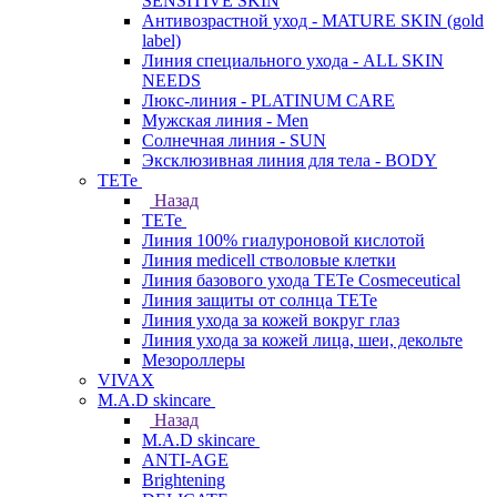
SENSITIVE SKIN
Антивозрастной уход - MATURE SKIN (gold
label)
Линия специального ухода - ALL SKIN
NEEDS
Люкс-линия - PLATINUM CARE
Мужская линия - Men
Солнечная линия - SUN
Эксклюзивная линия для тела - BODY
TETe
Назад
TETe
Линия 100% гиалуроновой кислотой
Линия medicell стволовые клетки
Линия базового ухода TETe Cosmeceutical
Линия защиты от солнца TETe
Линия ухода за кожей вокруг глаз
Линия ухода за кожей лица, шеи, декольте
Мезороллеры
VIVAX
M.A.D skincare
Назад
M.A.D skincare
ANTI-AGE
Brightening