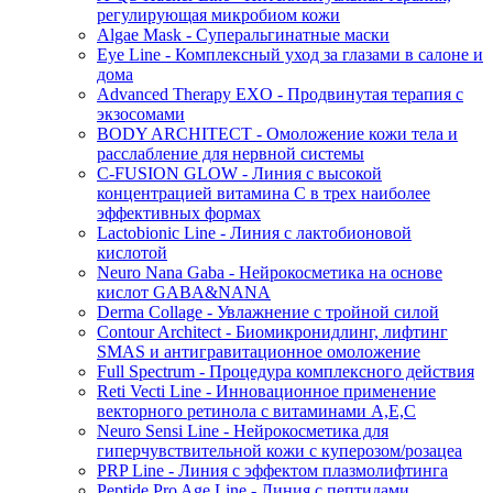
регулирующая микробиом кожи
Algae Mask - Суперальгинатные маски
Eye Line - Комплексный уход за глазами в салоне и
дома
Advanced Therapy EXO - Продвинутая терапия с
экзосомами
BODY ARCHITECT - Омоложение кожи тела и
расслабление для нервной системы
C-FUSION GLOW - Линия с высокой
концентрацией витамина C в трех наиболее
эффективных формах
Lactobionic Line - Линия с лактобионовой
кислотой
Neuro Nana Gaba - Нейрокосметика на основе
кислот GABA&NANA
Derma Collage - Увлажнение с тройной силой
Contour Architect - Биомикронидлинг, лифтинг
SMAS и антигравитационное омоложение
Full Spectrum - Процедура комплексного действия
Reti Vecti Line - Инновационное применение
векторного ретинола с витаминами A,Е,С
Neuro Sensi Line - Нейрокосметика для
гиперчувствительной кожи с куперозом/розацеа
PRP Line - Линия с эффектом плазмолифтинга
Peptide Pro Age Line - Линия с пептидами