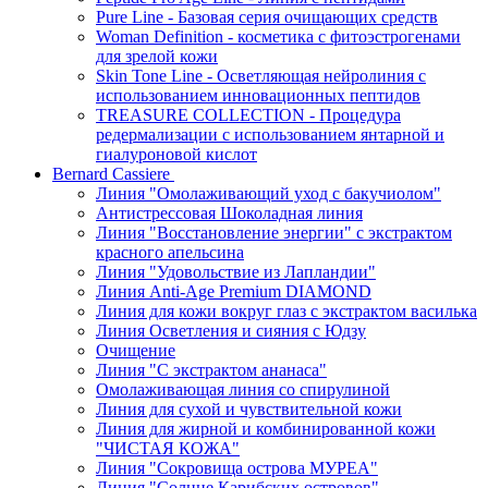
Pure Line - Базовая серия очищающих средств
Woman Definition - косметика с фитоэстрогенами
для зрелой кожи
Skin Tone Line - Осветляющая нейролиния с
использованием инновационных пептидов
TREASURE COLLECTION - Процедура
редермализации с использованием янтарной и
гиалуроновой кислот
Bernard Cassiere
Линия "Омолаживающий уход с бакучиолом"
Антистрессовая Шоколадная линия
Линия "Восстановление энергии" с экстрактом
красного апельсина
Линия "Удовольствие из Лапландии"
Линия Anti-Age Premium DIAMOND
Линия для кожи вокруг глаз с экстрактом василька
Линия Осветления и сияния с Юдзу
Очищение
Линия "С экстрактом ананаса"
Омолаживающая линия со спирулиной
Линия для сухой и чувствительной кожи
Линия для жирной и комбинированной кожи
"ЧИСТАЯ КОЖА"
Линия "Сокровища острова МУРЕА"
Линия "Солнце Карибских островов"