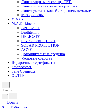
Линия защиты от солнца TETe
Линия ухода за кожей вокруг глаз
Линия ухода за кожей лица, шеи, декольте
Мезороллеры
VIVAX
M.A.D skincare
ANTI-AGE
Brightening
DELICATE
Environmental (Detox)
SOLAR PROTECTION
АCNE
Дополнительные средства
Уходовые средства
Подарочные сертификаты
Smartcosmet
Tahe Cosmetics
OUTLET
Войти
0
Избранное