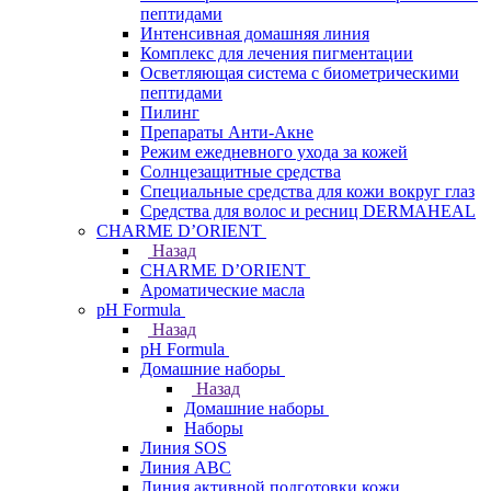
пептидами
Интенсивная домашняя линия
Комплекс для лечения пигментации
Осветляющая система с биометрическими
пептидами
Пилинг
Препараты Анти-Акне
Режим ежедневного ухода за кожей
Солнцезащитные средства
Специальные средства для кожи вокруг глаз
Средства для волос и ресниц DERMAHEAL
CHARME D’ORIENT
Назад
CHARME D’ORIENT
Ароматические масла
pH Formula
Назад
pH Formula
Домашние наборы
Назад
Домашние наборы
Наборы
Линия SOS
Линия АВС
Линия активной подготовки кожи