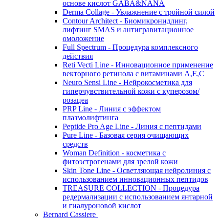
основе кислот GABA&NANA
Derma Collage - Увлажнение с тройной силой
Contour Architect - Биомикронидлинг,
лифтинг SMAS и антигравитационное
омоложение
Full Spectrum - Процедура комплексного
действия
Reti Vecti Line - Инновационное применение
векторного ретинола с витаминами A,Е,С
Neuro Sensi Line - Нейрокосметика для
гиперчувствительной кожи с куперозом/
розацеа
PRP Line - Линия с эффектом
плазмолифтинга
Peptide Pro Age Line - Линия с пептидами
Pure Line - Базовая серия очищающих
средств
Woman Definition - косметика с
фитоэстрогенами для зрелой кожи
Skin Tone Line - Осветляющая нейролиния с
использованием инновационных пептидов
TREASURE COLLECTION - Процедура
редермализации с использованием янтарной
и гиалуроновой кислот
Bernard Cassiere