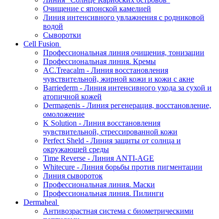
Очищение с японской камелией
Линия интенсивного увлажнения с родниковой
водой
Сыворотки
Cell Fusion
Профессиональная линия очищения, тонизации
Профессиональная линия. Кремы
AC.Treacalm - Линия восстановления
чувствительной, жирной кожи и кожи с акне
Barriederm - Линия интенсивного ухода за сухой и
атопичной кожей
Dermagenis - Линия регенерация, восстановление,
омоложение
K Solution - Линия восстановления
чувствительной, стрессированной кожи
Perfect Sheld - Линия защиты от солнца и
окружающей среды
Time Reverse - Линия ANTI-AGE
Whitecure - Линия борьбы против пигментации
Линия сывороток
Профессиональная линия. Маски
Профессиональная линия. Пилинги
Dermaheal
Антивозрастная система с биометрическими