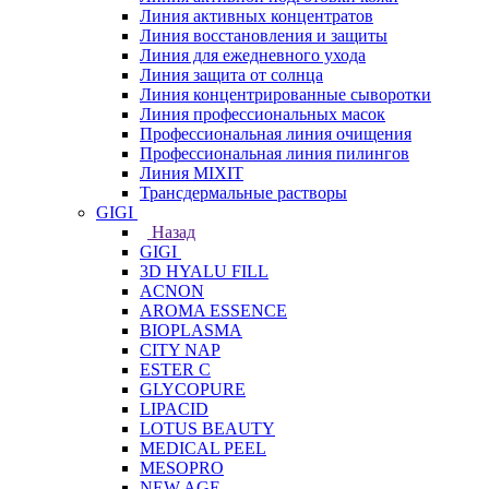
Линия активных концентратов
Линия восстановления и защиты
Линия для ежедневного ухода
Линия защита от солнца
Линия концентрированные сыворотки
Линия профессиональных масок
Профессиональная линия очищения
Профессиональная линия пилингов
Линия MIXIT
Трансдермальные растворы
GIGI
Назад
GIGI
3D HYALU FILL
ACNON
AROMA ESSENCE
BIOPLASMA
CITY NAP
ESTER C
GLYCOPURE
LIPACID
LOTUS BEAUTY
MEDICAL PEEL
MESOPRO
NEW AGE