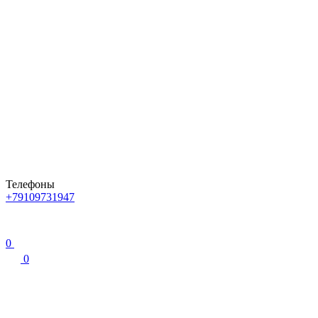
Телефоны
+79109731947
0
0