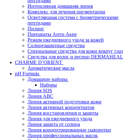
пептидами
Интенсивная домашняя линия
Комплекс для лечения пигментации
Осветляющая система с биометрическими
пептидами
Пилинг
Препараты Анти-Акне
Режим ежедневного ухода за кожей
Солнцезащитные средства
Специальные средства для кожи вокруг глаз
Средства для волос и ресниц DERMAHEAL
CHARME D’ORIENT
Ароматические масла
pH Formula
Домашние наборы
Наборы
Линия SOS
Линия АВС
Линия активной подготовки кожи
Линия активных концентратов
Линия восстановления и защиты
Линия для ежедневного ухода
Линия защита от солнца
Линия концентрированные сыворотки
Линия профессиональных масок