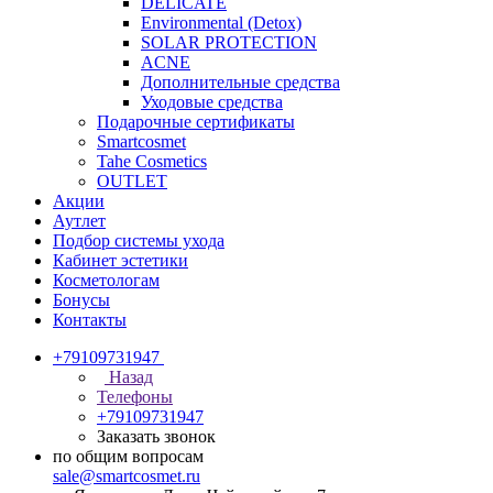
DELICATE
Environmental (Detox)
SOLAR PROTECTION
АCNE
Дополнительные средства
Уходовые средства
Подарочные сертификаты
Smartcosmet
Tahe Cosmetics
OUTLET
Акции
Аутлет
Подбор системы ухода
Кабинет эстетики
Косметологам
Бонусы
Контакты
+79109731947
Назад
Телефоны
+79109731947
Заказать звонок
по общим вопросам
sale@smartcosmet.ru