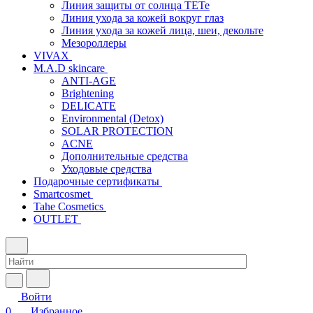
Линия защиты от солнца TETe
Линия ухода за кожей вокруг глаз
Линия ухода за кожей лица, шеи, декольте
Мезороллеры
VIVAX
M.A.D skincare
ANTI-AGE
Brightening
DELICATE
Environmental (Detox)
SOLAR PROTECTION
АCNE
Дополнительные средства
Уходовые средства
Подарочные сертификаты
Smartcosmet
Tahe Cosmetics
OUTLET
Войти
0
Избранное