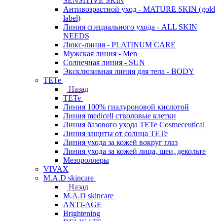
SENSITIVE SKIN
Антивозрастной уход - MATURE SKIN (gold
label)
Линия специального ухода - ALL SKIN
NEEDS
Люкс-линия - PLATINUM CARE
Мужская линия - Men
Солнечная линия - SUN
Эксклюзивная линия для тела - BODY
TETe
Назад
TETe
Линия 100% гиалуроновой кислотой
Линия medicell стволовые клетки
Линия базового ухода TETe Cosmeceutical
Линия защиты от солнца TETe
Линия ухода за кожей вокруг глаз
Линия ухода за кожей лица, шеи, декольте
Мезороллеры
VIVAX
M.A.D skincare
Назад
M.A.D skincare
ANTI-AGE
Brightening