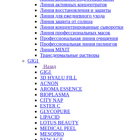
Линия активных концентратов
Линия восстановления и защиты
Линия для ежедневного ухода
Линия защита от солнца
Линия концентрированные сыворотки
Линия профессиональных масок
Профессиональная линия очищения
Профессиональная линия пилингов
Линия MIXIT
Трансдермальные растворы
GIGI
Назад
GIGI
3D HYALU FILL
ACNON
AROMA ESSENCE
BIOPLASMA
CITY NAP
ESTER C
GLYCOPURE
LIPACID
LOTUS BEAUTY
MEDICAL PEEL
MESOPRO
NEW AGE