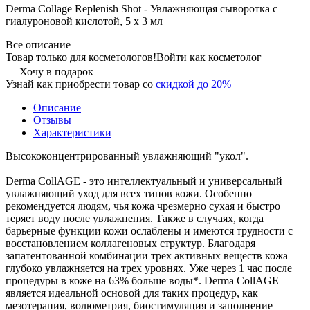
Derma Collage Replenish Shot - Увлажняющая сыворотка с
гиалуроновой кислотой, 5 х 3 мл
Все описание
Товар только для косметологов!
Войти как косметолог
Хочу в подарок
Узнай как приобрести товар со
скидкой до 20%
Описание
Отзывы
Характеристики
Высококонцентрированный увлажняющий "укол".
Derma CollAGE - это интеллектуальный и универсальный
увлажняющий уход для всех типов кожи. Особенно
рекомендуется людям, чья кожа чрезмерно сухая и быстро
теряет воду после увлажнения. Также в случаях, когда
барьерные функции кожи ослаблены и имеются трудности с
восстановлением коллагеновых структур. Благодаря
запатентованной комбинации трех активных веществ кожа
глубоко увлажняется на трех уровнях. Уже через 1 час после
процедуры в коже на 63% больше воды*. Derma CollAGE
является идеальной основой для таких процедур, как
мезотерапия, волюметрия, биостимуляция и заполнение