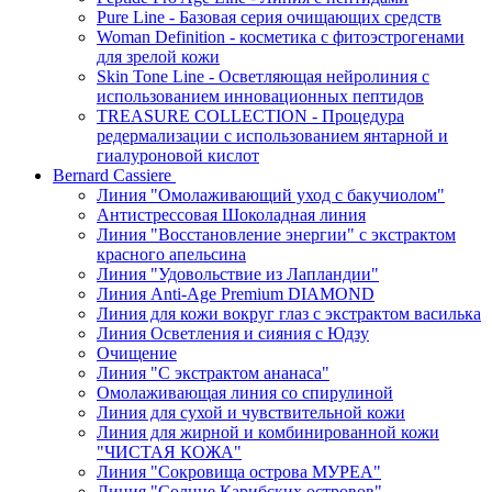
Pure Line - Базовая серия очищающих средств
Woman Definition - косметика с фитоэстрогенами
для зрелой кожи
Skin Tone Line - Осветляющая нейролиния с
использованием инновационных пептидов
TREASURE COLLECTION - Процедура
редермализации с использованием янтарной и
гиалуроновой кислот
Bernard Cassiere
Линия "Омолаживающий уход с бакучиолом"
Антистрессовая Шоколадная линия
Линия "Восстановление энергии" с экстрактом
красного апельсина
Линия "Удовольствие из Лапландии"
Линия Anti-Age Premium DIAMOND
Линия для кожи вокруг глаз с экстрактом василька
Линия Осветления и сияния с Юдзу
Очищение
Линия "С экстрактом ананаса"
Омолаживающая линия со спирулиной
Линия для сухой и чувствительной кожи
Линия для жирной и комбинированной кожи
"ЧИСТАЯ КОЖА"
Линия "Сокровища острова МУРЕА"
Линия "Солнце Карибских островов"