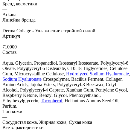
Бренд косметики
—
Arkana
Линейка бренда
—
Derma Collage - Увлажнение с тройной силой
Артикул
—
710000
Состав
—
Aqua, Glycerin, Propanediol, Isostearyl Isostearate, Polyglyceryl-6
Oleate, Polyglyceryl-6 Distearate, C10-18 Triglycerides, Cellulose
Gum, Microcrystalline Cellulose,
Hydrolyzed Sodium
Hyaluronate
,
Sodium Hyaluronate
Crosspolymer, Bacillus Ferment, Collagen
Amino Acids, Jojoba Esters, Polyglyceryl-3 Beeswax, Cetyl
Alcohol, Polyglyceryl-4 Caprate, Xanthan Gum, Pentylene Gycol,
Raspberry Ketone, Benzyl Glycol, Phenoxyethanol,
Ethylhexylglycerin,
Tocopherol
, Helianthus Annuus Seed Oil,
Parfum.
Тип кожи
—
Сосудистая кожа, Жирная кожа, Сухая кожа
Все характеристики