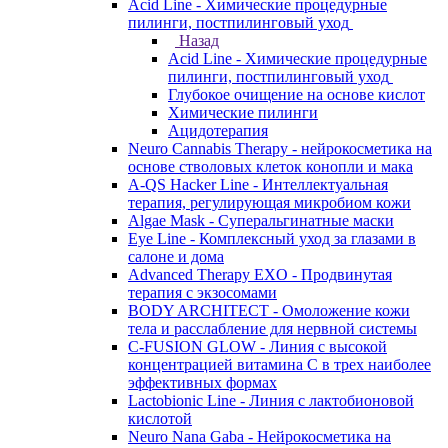
Acid Line - Химические процедурные
пилинги, постпилинговый уход
Назад
Acid Line - Химические процедурные
пилинги, постпилинговый уход
Глубокое очищение на основе кислот
Химические пилинги
Ацидотерапия
Neuro Cannabis Therapy - нейрокосметика на
основе стволовых клеток конопли и мака
A-QS Hacker Line - Интеллектуальная
терапия, регулирующая микробиом кожи
Algae Mask - Суперальгинатные маски
Eye Line - Комплексный уход за глазами в
салоне и дома
Advanced Therapy EXO - Продвинутая
терапия с экзосомами
BODY ARCHITECT - Омоложение кожи
тела и расслабление для нервной системы
C-FUSION GLOW - Линия с высокой
концентрацией витамина C в трех наиболее
эффективных формах
Lactobionic Line - Линия с лактобионовой
кислотой
Neuro Nana Gaba - Нейрокосметика на