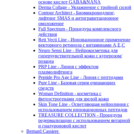
основе кислот GABA&NANA
Derma Collage - Увлажнение с тройной силой
Contour Architect - Биомикронидлинг,
лифтинг SMAS и антигравитационное
омоложение
Full Spectrum - Процедура комплексного
действия
Reti Vecti Line - Инновационное применение
векторного ретинола с витаминами A,Е,С
Neuro Sensi Line - Нейрокосметика для
гиперчувствительной кожи с куперозом/
розацеа
PRP Line - Линия с эффектом
плазмолифтинга
Peptide Pro Age Line - Линия с пептидами
Pure Line - Базовая серия очищающих
средств
Woman Definition - косметика с
фитоэстрогенами для зрелой кожи
Skin Tone Line - Осветляющая нейролиния с
использованием инновационных пептидов
TREASURE COLLECTION - Процедура
редермализации с использованием янтарной
и гиалуроновой кислот
Bernard Cassiere