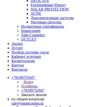
DELICATE
Environmental (Detox)
SOLAR PROTECTION
АCNE
Дополнительные средства
Уходовые средства
Подарочные сертификаты
Smartcosmet
Tahe Cosmetics
OUTLET
Акции
Аутлет
Подбор системы ухода
Кабинет эстетики
Косметологам
Бонусы
Контакты
+79109731947
Назад
Телефоны
+79109731947
Заказать звонок
по общим вопросам
sale@smartcosmet.ru