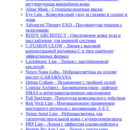
регулирующая микробиом кожи
Algae Mask - Суперальгинатные маски
Eye Line - Комплексный уход за глазами в салоне и
дома
Advanced Therapy EXO - Продвинутая терапия с
экзосомами
BODY ARCHITECT - Омоложение кожи тела и
расслабление для нервной системы
C-FUSION GLOW - Линия с высокой
концентрацией витамина C в трех наиболее
эффективных формах
Lactobionic Line - Линия с лактобионовой
кислотой
Neuro Nana Gaba - Нейрокосметика на основе
кислот GABA&NANA
Derma Collage - Увлажнение с тройной силой
Contour Architect - Биомикронидлинг, лифтинг
SMAS и антигравитационное омоложение
Full Spectrum - Процедура комплексного действия
Reti Vecti Line - Инновационное применение
векторного ретинола с витаминами A,Е,С
Neuro Sensi Line - Нейрокосметика для
гиперчувствительной кожи с куперозом/розацеа
PRP Line - Линия с эффектом плазмолифтинга
Peptide Pro Age Line - Линия с пептидами