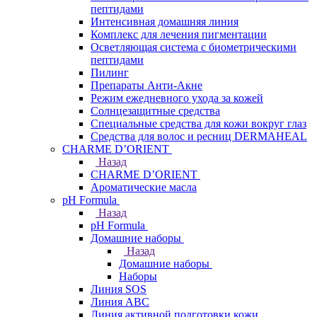
пептидами
Интенсивная домашняя линия
Комплекс для лечения пигментации
Осветляющая система с биометрическими
пептидами
Пилинг
Препараты Анти-Акне
Режим ежедневного ухода за кожей
Солнцезащитные средства
Специальные средства для кожи вокруг глаз
Средства для волос и ресниц DERMAHEAL
CHARME D’ORIENT
Назад
CHARME D’ORIENT
Ароматические масла
pH Formula
Назад
pH Formula
Домашние наборы
Назад
Домашние наборы
Наборы
Линия SOS
Линия АВС
Линия активной подготовки кожи