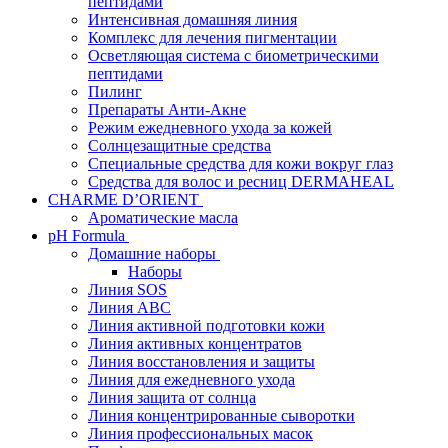
пептидами
Интенсивная домашняя линия
Комплекс для лечения пигментации
Осветляющая система с биометрическими
пептидами
Пилинг
Препараты Анти-Акне
Режим ежедневного ухода за кожей
Солнцезащитные средства
Специальные средства для кожи вокруг глаз
Средства для волос и ресниц DERMAHEAL
CHARME D’ORIENT
Ароматические масла
pH Formula
Домашние наборы
Наборы
Линия SOS
Линия АВС
Линия активной подготовки кожи
Линия активных концентратов
Линия восстановления и защиты
Линия для ежедневного ухода
Линия защита от солнца
Линия концентрированные сыворотки
Линия профессиональных масок