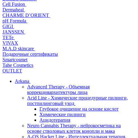
Cell Fusion
Dermaheal
CHARME D’ORIENT
pH Formula
GIGI
JANSSEN
TETe
VIVAX
M.A.D skincare
Подарочные сертификаты
Smartcosmet
Tahe Cosmetics
OUTLET
Arkana
Advanced Therapy - Объемная
коррекцияархитектуры лица
Acid Line - Химические процедурные пилинги,
постпилинговый уход
Глубокое очищение на основе кислот
Химические пилинги
Ацидотерапия
Neuro Cannabis Therapy - нейрокосметика на
основе стволовых клеток конопли и мака
A-QS Hacker Line - Интеллектуальная терапия,