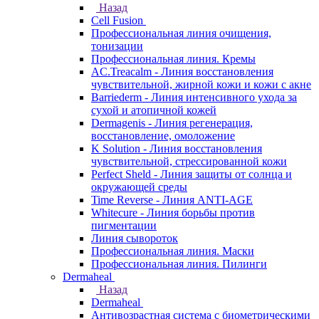
Назад
Cell Fusion
Профессиональная линия очищения,
тонизации
Профессиональная линия. Кремы
AC.Treacalm - Линия восстановления
чувствительной, жирной кожи и кожи с акне
Barriederm - Линия интенсивного ухода за
сухой и атопичной кожей
Dermagenis - Линия регенерация,
восстановление, омоложение
K Solution - Линия восстановления
чувствительной, стрессированной кожи
Perfect Sheld - Линия защиты от солнца и
окружающей среды
Time Reverse - Линия ANTI-AGE
Whitecure - Линия борьбы против
пигментации
Линия сывороток
Профессиональная линия. Маски
Профессиональная линия. Пилинги
Dermaheal
Назад
Dermaheal
Антивозрастная система с биометрическими