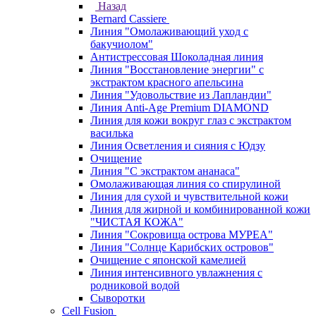
Назад
Bernard Cassiere
Линия "Омолаживающий уход с
бакучиолом"
Антистрессовая Шоколадная линия
Линия "Восстановление энергии" с
экстрактом красного апельсина
Линия "Удовольствие из Лапландии"
Линия Anti-Age Premium DIAMOND
Линия для кожи вокруг глаз с экстрактом
василька
Линия Осветления и сияния с Юдзу
Очищение
Линия "С экстрактом ананаса"
Омолаживающая линия со спирулиной
Линия для сухой и чувствительной кожи
Линия для жирной и комбинированной кожи
"ЧИСТАЯ КОЖА"
Линия "Сокровища острова МУРЕА"
Линия "Солнце Карибских островов"
Очищение с японской камелией
Линия интенсивного увлажнения с
родниковой водой
Сыворотки
Cell Fusion