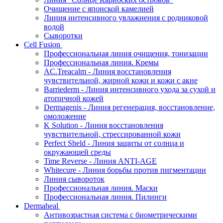
Очищение с японской камелией
Линия интенсивного увлажнения с родниковой
водой
Сыворотки
Cell Fusion
Профессиональная линия очищения, тонизации
Профессиональная линия. Кремы
AC.Treacalm - Линия восстановления
чувствительной, жирной кожи и кожи с акне
Barriederm - Линия интенсивного ухода за сухой и
атопичной кожей
Dermagenis - Линия регенерация, восстановление,
омоложение
K Solution - Линия восстановления
чувствительной, стрессированной кожи
Perfect Sheld - Линия защиты от солнца и
окружающей среды
Time Reverse - Линия ANTI-AGE
Whitecure - Линия борьбы против пигментации
Линия сывороток
Профессиональная линия. Маски
Профессиональная линия. Пилинги
Dermaheal
Антивозрастная система с биометрическими