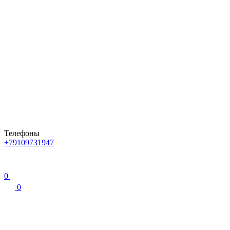
Телефоны
+79109731947
0
0