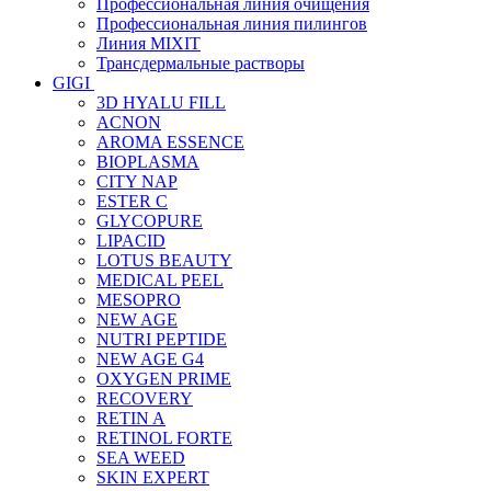
Профессиональная линия очищения
Профессиональная линия пилингов
Линия MIXIT
Трансдермальные растворы
GIGI
3D HYALU FILL
ACNON
AROMA ESSENCE
BIOPLASMA
CITY NAP
ESTER C
GLYCOPURE
LIPACID
LOTUS BEAUTY
MEDICAL PEEL
MESOPRO
NEW AGE
NUTRI PEPTIDE
NEW AGE G4
OXYGEN PRIME
RECOVERY
RETIN A
RETINOL FORTE
SEA WEED
SKIN EXPERT