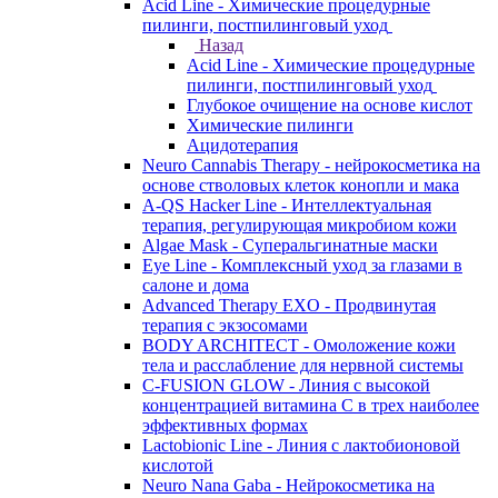
Acid Line - Химические процедурные
пилинги, постпилинговый уход
Назад
Acid Line - Химические процедурные
пилинги, постпилинговый уход
Глубокое очищение на основе кислот
Химические пилинги
Ацидотерапия
Neuro Cannabis Therapy - нейрокосметика на
основе стволовых клеток конопли и мака
A-QS Hacker Line - Интеллектуальная
терапия, регулирующая микробиом кожи
Algae Mask - Суперальгинатные маски
Eye Line - Комплексный уход за глазами в
салоне и дома
Advanced Therapy EXO - Продвинутая
терапия с экзосомами
BODY ARCHITECT - Омоложение кожи
тела и расслабление для нервной системы
C-FUSION GLOW - Линия с высокой
концентрацией витамина C в трех наиболее
эффективных формах
Lactobionic Line - Линия с лактобионовой
кислотой
Neuro Nana Gaba - Нейрокосметика на