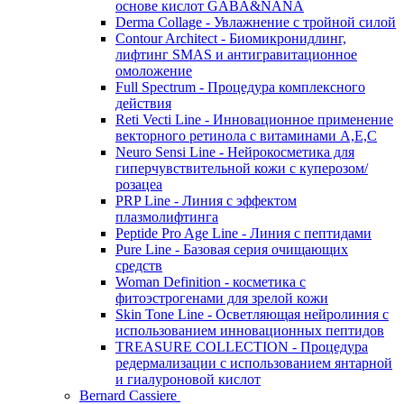
основе кислот GABA&NANA
Derma Collage - Увлажнение с тройной силой
Contour Architect - Биомикронидлинг,
лифтинг SMAS и антигравитационное
омоложение
Full Spectrum - Процедура комплексного
действия
Reti Vecti Line - Инновационное применение
векторного ретинола с витаминами A,Е,С
Neuro Sensi Line - Нейрокосметика для
гиперчувствительной кожи с куперозом/
розацеа
PRP Line - Линия с эффектом
плазмолифтинга
Peptide Pro Age Line - Линия с пептидами
Pure Line - Базовая серия очищающих
средств
Woman Definition - косметика с
фитоэстрогенами для зрелой кожи
Skin Tone Line - Осветляющая нейролиния с
использованием инновационных пептидов
TREASURE COLLECTION - Процедура
редермализации с использованием янтарной
и гиалуроновой кислот
Bernard Cassiere