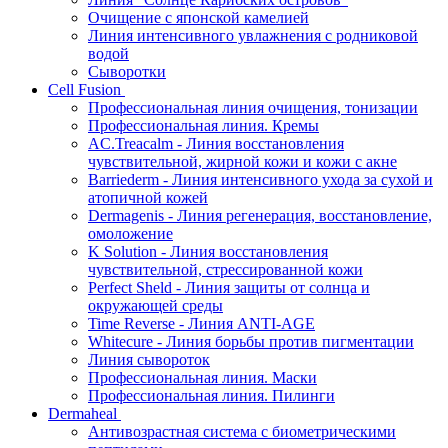
Очищение с японской камелией
Линия интенсивного увлажнения с родниковой
водой
Сыворотки
Cell Fusion
Профессиональная линия очищения, тонизации
Профессиональная линия. Кремы
AC.Treacalm - Линия восстановления
чувствительной, жирной кожи и кожи с акне
Barriederm - Линия интенсивного ухода за сухой и
атопичной кожей
Dermagenis - Линия регенерация, восстановление,
омоложение
K Solution - Линия восстановления
чувствительной, стрессированной кожи
Perfect Sheld - Линия защиты от солнца и
окружающей среды
Time Reverse - Линия ANTI-AGE
Whitecure - Линия борьбы против пигментации
Линия сывороток
Профессиональная линия. Маски
Профессиональная линия. Пилинги
Dermaheal
Антивозрастная система с биометрическими