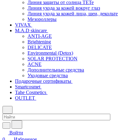
Линия защиты от солнца TETe
Линия ухода за кожей вокруг глаз
Линия ухода за кожей лица, шеи, декольте
Мезороллеры
VIVAX
M.A.D skincare
ANTI-AGE
Brightening
DELICATE
Environmental (Detox)
SOLAR PROTECTION
АCNE
Дополнительные средства
Уходовые средства
Подарочные сертификаты
Smartcosmet
Tahe Cosmetics
OUTLET
Войти
0
Избранное