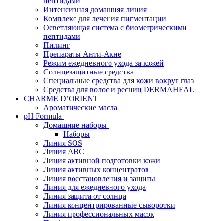
пептидами
Интенсивная домашняя линия
Комплекс для лечения пигментации
Осветляющая система с биометрическими
пептидами
Пилинг
Препараты Анти-Акне
Режим ежедневного ухода за кожей
Солнцезащитные средства
Специальные средства для кожи вокруг глаз
Средства для волос и ресниц DERMAHEAL
CHARME D’ORIENT
Ароматические масла
pH Formula
Домашние наборы
Наборы
Линия SOS
Линия АВС
Линия активной подготовки кожи
Линия активных концентратов
Линия восстановления и защиты
Линия для ежедневного ухода
Линия защита от солнца
Линия концентрированные сыворотки
Линия профессиональных масок