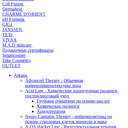
Cell Fusion
Dermaheal
CHARME D’ORIENT
pH Formula
GIGI
JANSSEN
TETe
VIVAX
M.A.D skincare
Подарочные сертификаты
Smartcosmet
Tahe Cosmetics
OUTLET
Arkana
Advanced Therapy - Объемная
коррекцияархитектуры лица
Acid Line - Химические процедурные пилинги,
постпилинговый уход
Глубокое очищение на основе кислот
Химические пилинги
Ацидотерапия
Neuro Cannabis Therapy - нейрокосметика на
основе стволовых клеток конопли и мака
A-QS Hacker Line - Интеллектуальная терапия,