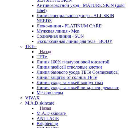
SENSITIVE SKIN
Антивозрастной уход - MATURE SKIN (gold
label)
Линия специального ухода - ALL SKIN
NEEDS
Люкс-линия - PLATINUM CARE
Мужская линия - Men
Солнечная линия - SUN
Эксклюзивная линия для тела - BODY
TETe
Назад
TETe
Линия 100% гиалуроновой кислотой
Линия medicell стволовые клетки
Линия базового ухода TETe Cosmeceutical
Линия защиты от солнца TETe
Линия ухода за кожей вокруг глаз
Линия ухода за кожей лица, шеи, декольте
Мезороллеры
VIVAX
M.A.D skincare
Назад
M.A.D skincare
ANTI-AGE
Brightening