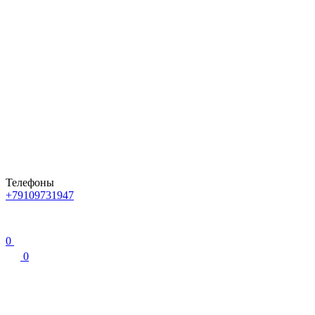
Телефоны
+79109731947
0
0