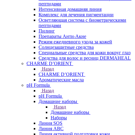
пептидами
Интенсивная домашняя линия
Комплекс для лечения пигментации
Осветляющая система с биометрическими
пептидами
Пилинг
Препараты Анти-Акне
Режим ежедневного ухода за кожей
Солнцезащитные средства
Специальные средства для кожи вокруг глаз
Средства для волос и ресниц DERMAHEAL
CHARME D’ORIENT
Назад
CHARME D’ORIENT
Ароматические масла
pH Formula
Назад
pH Formula
Домашние наборы
Назад
Домашние наборы
Наборы
Линия SOS
Линия АВС
Линия активной подготовки кожи