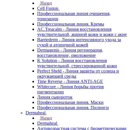
Назад
Cell Fusion
Профессиональная линия очищения,
тонизации
Профессиональная линия. Кремы
AC.Treacalm - Линия восстановления
чувствительной, жирной кожи и кожи с акне
Barriederm - Линия интенсивного ухода за
сухой и атопичной кожей
Dermagenis - Линия регенерация,
восстановление, омоложение
K Solution - Линия восстановления
чувствительной, стрессированной кожи
Perfect Sheld - Линия защиты от солнца и
окружающей среды
Time Reverse - Линия ANTI-AGE
Whitecure - Линия борьбы против
пигментации
Линия сывороток
Профессиональная линия. Маски
Профессиональная линия. Пилинги
Dermaheal
Назад
Dermaheal
Антивозрастная система с биометрическими