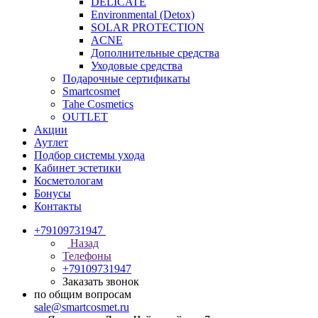
DELICATE
Environmental (Detox)
SOLAR PROTECTION
АCNE
Дополнительные средства
Уходовые средства
Подарочные сертификаты
Smartcosmet
Tahe Cosmetics
OUTLET
Акции
Аутлет
Подбор системы ухода
Кабинет эстетики
Косметологам
Бонусы
Контакты
+79109731947
Назад
Телефоны
+79109731947
Заказать звонок
по общим вопросам
sale@smartcosmet.ru