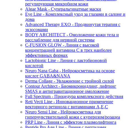
регулирующая микробиом кожи
Algae Mask - Суперальгинатные маски
Eye Line - Комплексный уход за глазами в салоне и
дома
Advanced Therapy EXO - Продвинутая терапия с
экзосомами
BODY ARCHITECT - Омоложение кожи тела и
расслабление для нервной системы
C-FUSION GLOW - Линия с высокой
концентрацией витамина C в трех наиболее
эффективных формах
Lactobionic Line - Линия с лактобионовой
кислотой
Neuro Nana Gaba - Нейрокосметика на основе
кислот GABA&NANA
Derma Collage - Увлажнение с тройной силой
Contour Architect - Биомикронидлинг, лифтинг
SMAS и антигравитационное омоложение
Full Spectrum - Процедура комплексного действия
Reti Vecti Line - Инновационное применение
векторного ретинола с витаминами A,Е,С
Neuro Sensi Line - Нейрокосметика для
гиперчувствительной кожи с куперозом/розацеа
PRP Line - Линия с эффектом плазмолифтинга
Peptide Pro Age Line - Линия с пептидами