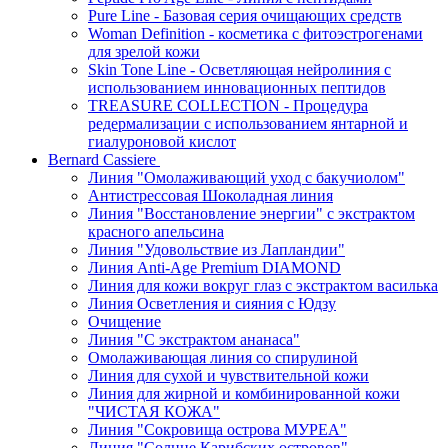
Pure Line - Базовая серия очищающих средств
Woman Definition - косметика с фитоэстрогенами
для зрелой кожи
Skin Tone Line - Осветляющая нейролиния с
использованием инновационных пептидов
TREASURE COLLECTION - Процедура
редермализации с использованием янтарной и
гиалуроновой кислот
Bernard Cassiere
Линия "Омолаживающий уход с бакучиолом"
Антистрессовая Шоколадная линия
Линия "Восстановление энергии" с экстрактом
красного апельсина
Линия "Удовольствие из Лапландии"
Линия Anti-Age Premium DIAMOND
Линия для кожи вокруг глаз с экстрактом василька
Линия Осветления и сияния с Юдзу
Очищение
Линия "С экстрактом ананаса"
Омолаживающая линия со спирулиной
Линия для сухой и чувствительной кожи
Линия для жирной и комбинированной кожи
"ЧИСТАЯ КОЖА"
Линия "Сокровища острова МУРЕА"
Линия "Солнце Карибских островов"