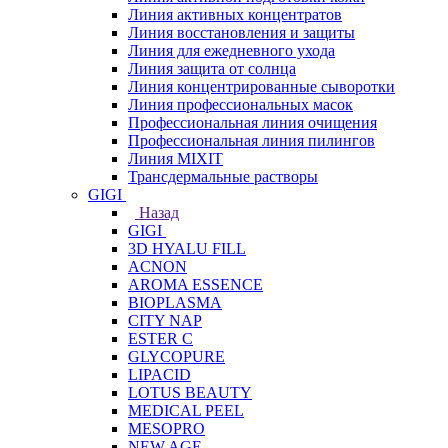
Линия активных концентратов
Линия восстановления и защиты
Линия для ежедневного ухода
Линия защита от солнца
Линия концентрированные сыворотки
Линия профессиональных масок
Профессиональная линия очищения
Профессиональная линия пилингов
Линия MIXIT
Трансдермальные растворы
GIGI
Назад
GIGI
3D HYALU FILL
ACNON
AROMA ESSENCE
BIOPLASMA
CITY NAP
ESTER C
GLYCOPURE
LIPACID
LOTUS BEAUTY
MEDICAL PEEL
MESOPRO
NEW AGE