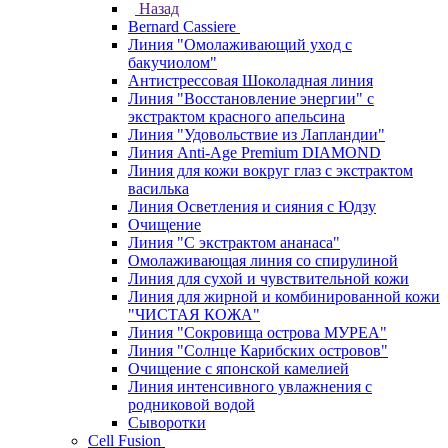
Назад
Bernard Cassiere
Линия "Омолаживающий уход с
бакучиолом"
Антистрессовая Шоколадная линия
Линия "Восстановление энергии" с
экстрактом красного апельсина
Линия "Удовольствие из Лапландии"
Линия Anti-Age Premium DIAMOND
Линия для кожи вокруг глаз с экстрактом
василька
Линия Осветления и сияния с Юдзу
Очищение
Линия "С экстрактом ананаса"
Омолаживающая линия со спирулиной
Линия для сухой и чувствительной кожи
Линия для жирной и комбинированной кожи
"ЧИСТАЯ КОЖА"
Линия "Сокровища острова МУРЕА"
Линия "Солнце Карибских островов"
Очищение с японской камелией
Линия интенсивного увлажнения с
родниковой водой
Сыворотки
Cell Fusion