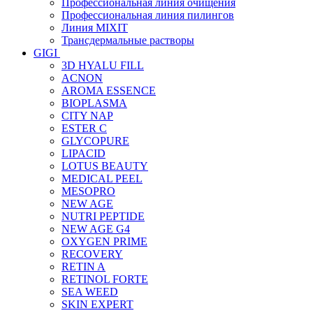
Профессиональная линия очищения
Профессиональная линия пилингов
Линия MIXIT
Трансдермальные растворы
GIGI
3D HYALU FILL
ACNON
AROMA ESSENCE
BIOPLASMA
CITY NAP
ESTER C
GLYCOPURE
LIPACID
LOTUS BEAUTY
MEDICAL PEEL
MESOPRO
NEW AGE
NUTRI PEPTIDE
NEW AGE G4
OXYGEN PRIME
RECOVERY
RETIN A
RETINOL FORTE
SEA WEED
SKIN EXPERT