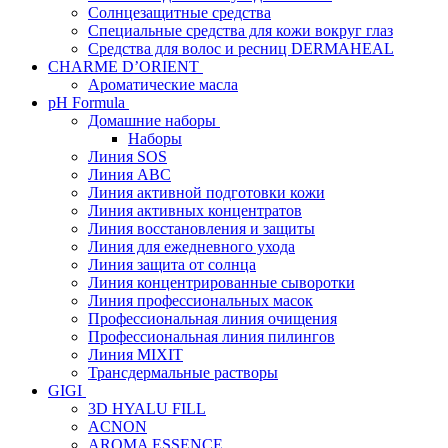
Солнцезащитные средства
Специальные средства для кожи вокруг глаз
Средства для волос и ресниц DERMAHEAL
CHARME D’ORIENT
Ароматические масла
pH Formula
Домашние наборы
Наборы
Линия SOS
Линия АВС
Линия активной подготовки кожи
Линия активных концентратов
Линия восстановления и защиты
Линия для ежедневного ухода
Линия защита от солнца
Линия концентрированные сыворотки
Линия профессиональных масок
Профессиональная линия очищения
Профессиональная линия пилингов
Линия MIXIT
Трансдермальные растворы
GIGI
3D HYALU FILL
ACNON
AROMA ESSENCE