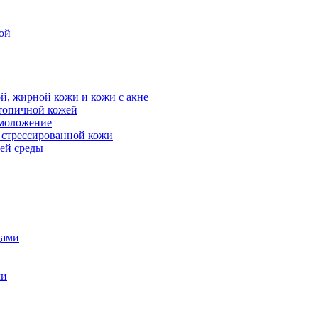
ой
й, жирной кожи и кожи с акне
атопичной кожей
омоложение
, стрессированной кожи
щей среды
дами
ми