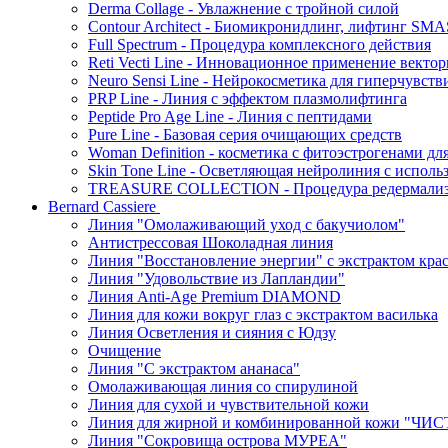
Derma Collage - Увлажнение с тройной силой
Contour Architect - Биомикронидлинг, лифтинг SM
Full Spectrum - Процедура комплексного действия
Reti Vecti Line - Инновационное применение векто
Neuro Sensi Line - Нейрокосметика для гиперчувств
PRP Line - Линия с эффектом плазмолифтинга
Peptide Pro Age Line - Линия с пептидами
Pure Line - Базовая серия очищающих средств
Woman Definition - косметика с фитоэстрогенами дл
Skin Tone Line - Осветляющая нейролиния с испол
TREASURE COLLECTION - Процедура редермализац
Bernard Cassiere
Линия "Омолаживающий уход с бакучиолом"
Антистрессовая Шоколадная линия
Линия "Восстановление энергии" с экстрактом кра
Линия "Удовольствие из Лапландии"
Линия Anti-Age Premium DIAMOND
Линия для кожи вокруг глаз с экстрактом василька
Линия Осветления и сияния с Юдзу
Очищение
Линия "С экстрактом ананаса"
Омолаживающая линия со спирулиной
Линия для сухой и чувствительной кожи
Линия для жирной и комбинированной кожи "Ч
Линия "Сокровища острова МУРЕА"