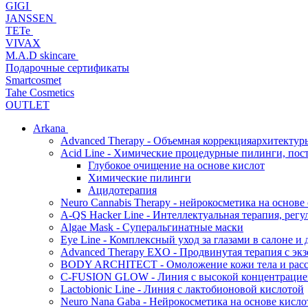
GIGI
JANSSEN
TETe
VIVAX
M.A.D skincare
Подарочные сертификаты
Smartcosmet
Tahe Cosmetics
OUTLET
Arkana
Advanced Therapy - Объемная коррекцияархитектур
Acid Line - Химические процедурные пилинги, по
Глубокое очищение на основе кислот
Химические пилинги
Ацидотерапия
Neuro Cannabis Therapy - нейрокосметика на основе
A-QS Hacker Line - Интеллектуальная терапия, ре
Algae Mask - Суперальгинатные маски
Eye Line - Комплексный уход за глазами в салоне и 
Advanced Therapy EXO - Продвинутая терапия с эк
BODY ARCHITECT - Омоложение кожи тела и рассл
C-FUSION GLOW - Линия с высокой концентрацией
Lactobionic Line - Линия с лактобионовой кислотой
Neuro Nana Gaba - Нейрокосметика на основе к