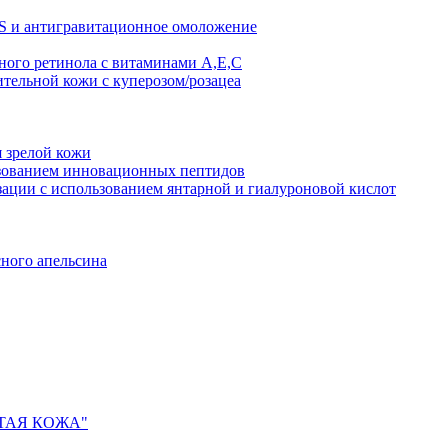
AS и антигравитационное омоложение
рного ретинола с витаминами A,Е,С
ительной кожи с куперозом/розацеа
я зрелой кожи
ьзованием инновационных пептидов
ии с использованием янтарной и гиалуроновой кислот
сного апельсина
ИСТАЯ КОЖА"