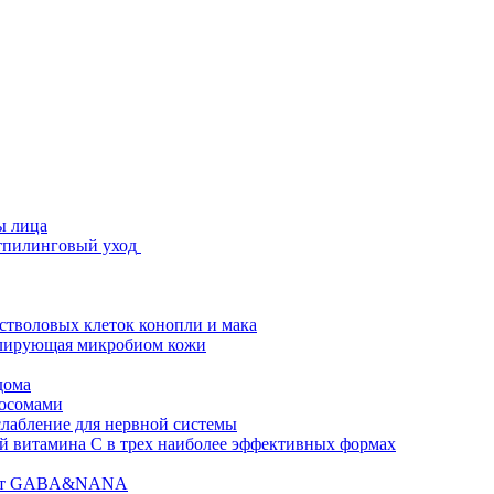
ы лица
стпилинговый уход
 стволовых клеток конопли и мака
гулирующая микробиом кожи
дома
зосомами
абление для нервной системы
 витамина C в трех наиболее эффективных формах
ислот GABA&NANA