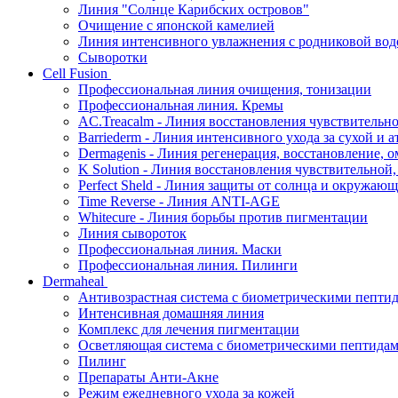
Линия "Солнце Карибских островов"
Очищение с японской камелией
Линия интенсивного увлажнения с родниковой вод
Сыворотки
Cell Fusion
Профессиональная линия очищения, тонизации
Профессиональная линия. Кремы
AC.Treacalm - Линия восстановления чувствительно
Barriederm - Линия интенсивного ухода за сухой и 
Dermagenis - Линия регенерация, восстановление, 
K Solution - Линия восстановления чувствительной
Perfect Sheld - Линия защиты от солнца и окружаю
Time Reverse - Линия ANTI-AGE
Whitecure - Линия борьбы против пигментации
Линия сывороток
Профессиональная линия. Маски
Профессиональная линия. Пилинги
Dermaheal
Антивозрастная система с биометрическими пепти
Интенсивная домашняя линия
Комплекс для лечения пигментации
Осветляющая система с биометрическими пептида
Пилинг
Препараты Анти-Акне
Режим ежедневного ухода за кожей