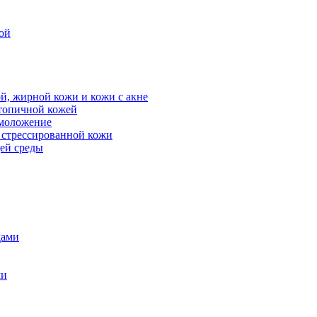
ой
й, жирной кожи и кожи с акне
атопичной кожей
омоложение
, стрессированной кожи
щей среды
дами
ми