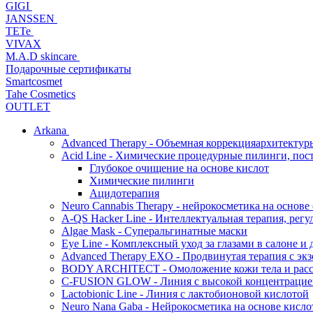
GIGI
JANSSEN
TETe
VIVAX
M.A.D skincare
Подарочные сертификаты
Smartcosmet
Tahe Cosmetics
OUTLET
Arkana
Advanced Therapy - Объемная коррекцияархитектур
Acid Line - Химические процедурные пилинги, по
Глубокое очищение на основе кислот
Химические пилинги
Ацидотерапия
Neuro Cannabis Therapy - нейрокосметика на основе
A-QS Hacker Line - Интеллектуальная терапия, ре
Algae Mask - Суперальгинатные маски
Eye Line - Комплексный уход за глазами в салоне и 
Advanced Therapy EXO - Продвинутая терапия с эк
BODY ARCHITECT - Омоложение кожи тела и рассл
C-FUSION GLOW - Линия с высокой концентрацией
Lactobionic Line - Линия с лактобионовой кислотой
Neuro Nana Gaba - Нейрокосметика на основе к