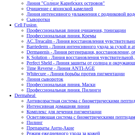
Линия "Солнце Карибских островов"
Очищение с японской камелией
Линия интенсивного увлажнения с родниковой вод
Сыворотки
Cell Fusion
Профессиональная линия очищения, тонизации
Профессиональная линия. Кремы
AC.Treacalm - Линия восстановления чувствительно
Barriederm - Линия интенсивного ухода за сухой и 
Dermagenis - Линия регенерация, восстановление, 
K Solution - Линия восстановления чувствительной
Perfect Sheld - Линия защиты от солнца и окружаю
Time Reverse - Линия ANTI-AGE
Whitecure - Линия борьбы против пигментации
Линия сывороток
Профессиональная линия. Маски
Профессиональная линия. Пилинги
Dermaheal
Антивозрастная система с биометрическими пепти
Интенсивная домашняя линия
Комплекс для лечения пигментации
Осветляющая система с биометрическими пептида
Пилинг
Препараты Анти-Акне
Режим ежедневного ухода за кожей