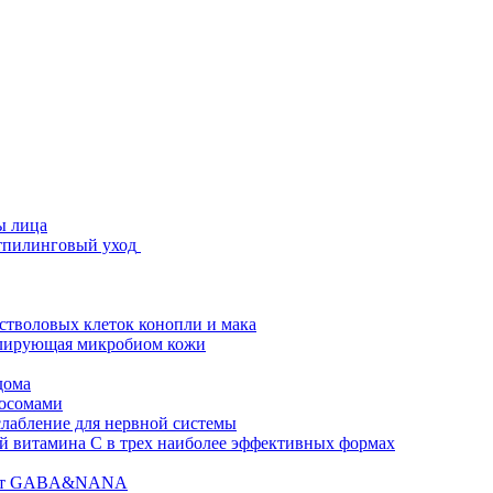
ы лица
стпилинговый уход
 стволовых клеток конопли и мака
гулирующая микробиом кожи
дома
зосомами
абление для нервной системы
 витамина C в трех наиболее эффективных формах
ислот GABA&NANA