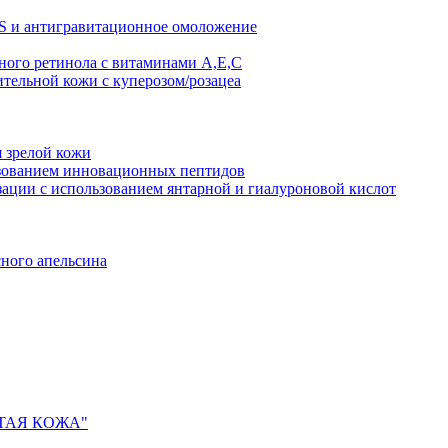
AS и антигравитационное омоложение
рного ретинола с витаминами A,Е,С
ительной кожи с куперозом/розацеа
я зрелой кожи
ьзованием инновационных пептидов
ии с использованием янтарной и гиалуроновой кислот
сного апельсина
ИСТАЯ КОЖА"