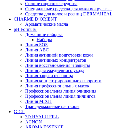
Солнцезащитные средства
Специальные средства для кожи вокруг глаз
Средства для волос и ресниц DERMAHEAL
CHARME D’ORIENT
Ароматические масла
pH Formula
Домашние наборы
Наборы
Линия SOS
Линия АВС
Линия активной подготовки кожи
Линия активных концентратов
Линия восстановления и защиты
Линия для ежедневного ухода
Линия защита от солнца
Линия концентрированные сыворотки
Линия профессиональных масок
Профессиональная линия очищения
Профессиональная линия пилингов
Линия MIXIT
Трансдермальные растворы
GIGI
3D HYALU FILL
ACNON
AROMA ESSENCE