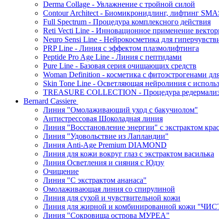
Derma Collage - Увлажнение с тройной силой
Contour Architect - Биомикронидлинг, лифтинг SM
Full Spectrum - Процедура комплексного действия
Reti Vecti Line - Инновационное применение векто
Neuro Sensi Line - Нейрокосметика для гиперчувств
PRP Line - Линия с эффектом плазмолифтинга
Peptide Pro Age Line - Линия с пептидами
Pure Line - Базовая серия очищающих средств
Woman Definition - косметика с фитоэстрогенами дл
Skin Tone Line - Осветляющая нейролиния с испол
TREASURE COLLECTION - Процедура редермализац
Bernard Cassiere
Линия "Омолаживающий уход с бакучиолом"
Антистрессовая Шоколадная линия
Линия "Восстановление энергии" с экстрактом кра
Линия "Удовольствие из Лапландии"
Линия Anti-Age Premium DIAMOND
Линия для кожи вокруг глаз с экстрактом василька
Линия Осветления и сияния с Юдзу
Очищение
Линия "С экстрактом ананаса"
Омолаживающая линия со спирулиной
Линия для сухой и чувствительной кожи
Линия для жирной и комбинированной кожи "Ч
Линия "Сокровища острова МУРЕА"