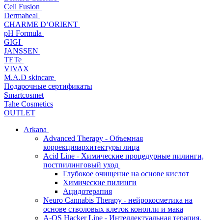
Cell Fusion
Dermaheal
CHARME D’ORIENT
pH Formula
GIGI
JANSSEN
TETe
VIVAX
M.A.D skincare
Подарочные сертификаты
Smartcosmet
Tahe Cosmetics
OUTLET
Arkana
Advanced Therapy - Объемная
коррекцияархитектуры лица
Acid Line - Химические процедурные пилинги,
постпилинговый уход
Глубокое очищение на основе кислот
Химические пилинги
Ацидотерапия
Neuro Cannabis Therapy - нейрокосметика на
основе стволовых клеток конопли и мака
A-QS Hacker Line - Интеллектуальная терапия,