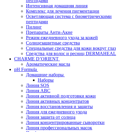
пептидами
Интенсивная домашняя линия
Комплекс для лечения пигментации
Осветляющая система с биометрическими
пептидами
Пилинг
Препараты Анти-Акне
Режим ежедневного ухода за кожей
Солнцезащитные средства
Специальные средства для кожи вокруг глаз
Средства для волос и ресниц DERMAHEAL
CHARME D’ORIENT
Ароматические масла
pH Formula
Домашние наборы
Наборы
Линия SOS
Линия АВС
Линия активной подготовки кожи
Линия активных концентратов
Линия восстановления и защиты
Линия для ежедневного ухода
Линия защита от солнца
Линия концентрированные сыворотки
Линия профессиональных масок