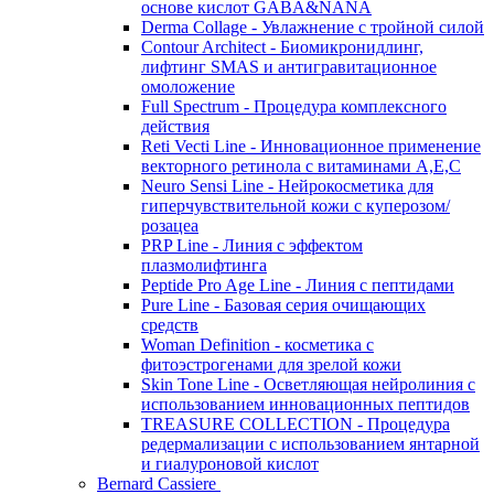
основе кислот GABA&NANA
Derma Collage - Увлажнение с тройной силой
Contour Architect - Биомикронидлинг,
лифтинг SMAS и антигравитационное
омоложение
Full Spectrum - Процедура комплексного
действия
Reti Vecti Line - Инновационное применение
векторного ретинола с витаминами A,Е,С
Neuro Sensi Line - Нейрокосметика для
гиперчувствительной кожи с куперозом/
розацеа
PRP Line - Линия с эффектом
плазмолифтинга
Peptide Pro Age Line - Линия с пептидами
Pure Line - Базовая серия очищающих
средств
Woman Definition - косметика с
фитоэстрогенами для зрелой кожи
Skin Tone Line - Осветляющая нейролиния с
использованием инновационных пептидов
TREASURE COLLECTION - Процедура
редермализации с использованием янтарной
и гиалуроновой кислот
Bernard Cassiere