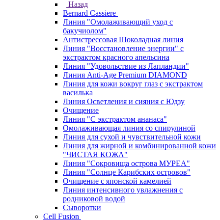
Назад
Bernard Cassiere
Линия "Омолаживающий уход с
бакучиолом"
Антистрессовая Шоколадная линия
Линия "Восстановление энергии" с
экстрактом красного апельсина
Линия "Удовольствие из Лапландии"
Линия Anti-Age Premium DIAMOND
Линия для кожи вокруг глаз с экстрактом
василька
Линия Осветления и сияния с Юдзу
Очищение
Линия "С экстрактом ананаса"
Омолаживающая линия со спирулиной
Линия для сухой и чувствительной кожи
Линия для жирной и комбинированной кожи
"ЧИСТАЯ КОЖА"
Линия "Сокровища острова МУРЕА"
Линия "Солнце Карибских островов"
Очищение с японской камелией
Линия интенсивного увлажнения с
родниковой водой
Сыворотки
Cell Fusion