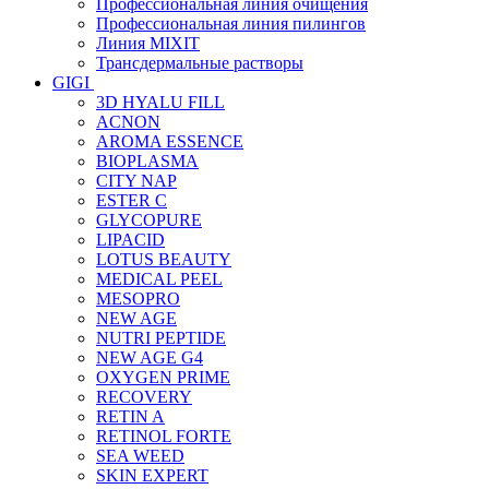
Профессиональная линия очищения
Профессиональная линия пилингов
Линия MIXIT
Трансдермальные растворы
GIGI
3D HYALU FILL
ACNON
AROMA ESSENCE
BIOPLASMA
CITY NAP
ESTER C
GLYCOPURE
LIPACID
LOTUS BEAUTY
MEDICAL PEEL
MESOPRO
NEW AGE
NUTRI PEPTIDE
NEW AGE G4
OXYGEN PRIME
RECOVERY
RETIN A
RETINOL FORTE
SEA WEED
SKIN EXPERT