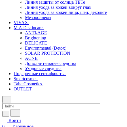
Линия защиты от солнца TETe
Линия ухода за кожей вокруг глаз
Линия ухода за кожей лица, шеи, декольте
Мезороллеры
VIVAX
M.A.D skincare
ANTI-AGE
Brightening
DELICATE
Environmental (Detox)
SOLAR PROTECTION
АCNE
Дополнительные средства
Уходовые средства
Подарочные сертификаты
Smartcosmet
Tahe Cosmetics
OUTLET
Войти
0
Избранное