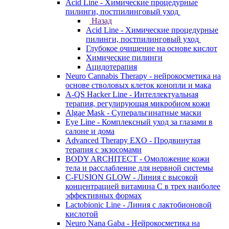
Acid Line - Химические процедурные
пилинги, постпилинговый уход
Назад
Acid Line - Химические процедурные
пилинги, постпилинговый уход
Глубокое очищение на основе кислот
Химические пилинги
Ацидотерапия
Neuro Cannabis Therapy - нейрокосметика на
основе стволовых клеток конопли и мака
A-QS Hacker Line - Интеллектуальная
терапия, регулирующая микробиом кожи
Algae Mask - Суперальгинатные маски
Eye Line - Комплексный уход за глазами в
салоне и дома
Advanced Therapy EXO - Продвинутая
терапия с экзосомами
BODY ARCHITECT - Омоложение кожи
тела и расслабление для нервной системы
C-FUSION GLOW - Линия с высокой
концентрацией витамина C в трех наиболее
эффективных формах
Lactobionic Line - Линия с лактобионовой
кислотой
Neuro Nana Gaba - Нейрокосметика на