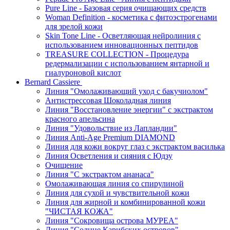
Pure Line - Базовая серия очищающих средств
Woman Definition - косметика с фитоэстрогенами
для зрелой кожи
Skin Tone Line - Осветляющая нейролиния с
использованием инновационных пептидов
TREASURE COLLECTION - Процедура
редермализации с использованием янтарной и
гиалуроновой кислот
Bernard Cassiere
Линия "Омолаживающий уход с бакучиолом"
Антистрессовая Шоколадная линия
Линия "Восстановление энергии" с экстрактом
красного апельсина
Линия "Удовольствие из Лапландии"
Линия Anti-Age Premium DIAMOND
Линия для кожи вокруг глаз с экстрактом василька
Линия Осветления и сияния с Юдзу
Очищение
Линия "С экстрактом ананаса"
Омолаживающая линия со спирулиной
Линия для сухой и чувствительной кожи
Линия для жирной и комбинированной кожи
"ЧИСТАЯ КОЖА"
Линия "Сокровища острова МУРЕА"
Линия "Солнце Карибских островов"