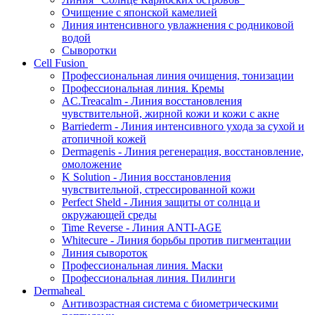
Очищение с японской камелией
Линия интенсивного увлажнения с родниковой
водой
Сыворотки
Cell Fusion
Профессиональная линия очищения, тонизации
Профессиональная линия. Кремы
AC.Treacalm - Линия восстановления
чувствительной, жирной кожи и кожи с акне
Barriederm - Линия интенсивного ухода за сухой и
атопичной кожей
Dermagenis - Линия регенерация, восстановление,
омоложение
K Solution - Линия восстановления
чувствительной, стрессированной кожи
Perfect Sheld - Линия защиты от солнца и
окружающей среды
Time Reverse - Линия ANTI-AGE
Whitecure - Линия борьбы против пигментации
Линия сывороток
Профессиональная линия. Маски
Профессиональная линия. Пилинги
Dermaheal
Антивозрастная система с биометрическими