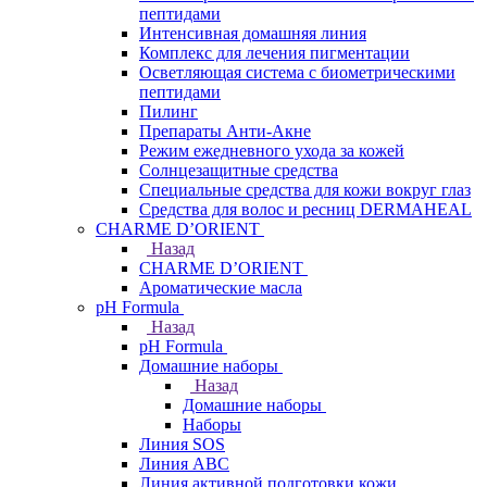
пептидами
Интенсивная домашняя линия
Комплекс для лечения пигментации
Осветляющая система с биометрическими
пептидами
Пилинг
Препараты Анти-Акне
Режим ежедневного ухода за кожей
Солнцезащитные средства
Специальные средства для кожи вокруг глаз
Средства для волос и ресниц DERMAHEAL
CHARME D’ORIENT
Назад
CHARME D’ORIENT
Ароматические масла
pH Formula
Назад
pH Formula
Домашние наборы
Назад
Домашние наборы
Наборы
Линия SOS
Линия АВС
Линия активной подготовки кожи