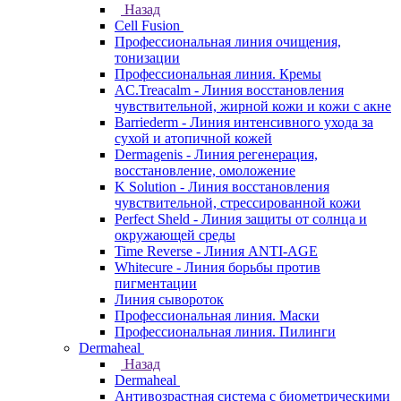
Назад
Cell Fusion
Профессиональная линия очищения,
тонизации
Профессиональная линия. Кремы
AC.Treacalm - Линия восстановления
чувствительной, жирной кожи и кожи с акне
Barriederm - Линия интенсивного ухода за
сухой и атопичной кожей
Dermagenis - Линия регенерация,
восстановление, омоложение
K Solution - Линия восстановления
чувствительной, стрессированной кожи
Perfect Sheld - Линия защиты от солнца и
окружающей среды
Time Reverse - Линия ANTI-AGE
Whitecure - Линия борьбы против
пигментации
Линия сывороток
Профессиональная линия. Маски
Профессиональная линия. Пилинги
Dermaheal
Назад
Dermaheal
Антивозрастная система с биометрическими