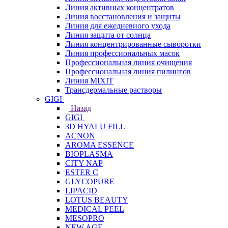
Линия активных концентратов
Линия восстановления и защиты
Линия для ежедневного ухода
Линия защита от солнца
Линия концентрированные сыворотки
Линия профессиональных масок
Профессиональная линия очищения
Профессиональная линия пилингов
Линия MIXIT
Трансдермальные растворы
GIGI
Назад
GIGI
3D HYALU FILL
ACNON
AROMA ESSENCE
BIOPLASMA
CITY NAP
ESTER C
GLYCOPURE
LIPACID
LOTUS BEAUTY
MEDICAL PEEL
MESOPRO
NEW AGE