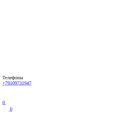
Телефоны
+79109731947
0
0