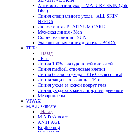
SENSITIVE SKIN
Антивозрастной уход - MATURE SKIN (gold
label)
Линия специального ухода - ALL SKIN
NEEDS
Люкс-линия - PLATINUM CARE
Мужская линия - Men
Солнечная линия - SUN
Эксклюзивная линия для тела - BODY
TETe
Назад
TETe
Линия 100% гиалуроновой кислотой
Линия medicell стволовые клетки
Линия базового ухода TETe Cosmeceutical
Линия защиты от солнца TETe
Линия ухода за кожей вокруг глаз
Линия ухода за кожей лица, шеи, декольте
Мезороллеры
VIVAX
M.A.D skincare
Назад
M.A.D skincare
ANTI-AGE
Brightening