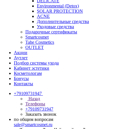
DELICATE
Environmental (Detox)
SOLAR PROTECTION
АCNE
Дополнительные средства
Уходовые средства
Подарочные сертификаты
Smartcosmet
Tahe Cosmetics
OUTLET
Акции
Аутлет
Подбор системы ухода
Кабинет эстетики
Косметологам
Бонусы
Контакты
+79109731947
Назад
Телефоны
+79109731947
Заказать звонок
по общим вопросам
sale@smartcosmet.ru