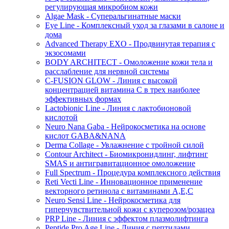
регулирующая микробиом кожи
Algae Mask - Суперальгинатные маски
Eye Line - Комплексный уход за глазами в салоне и
дома
Advanced Therapy EXO - Продвинутая терапия с
экзосомами
BODY ARCHITECT - Омоложение кожи тела и
расслабление для нервной системы
C-FUSION GLOW - Линия с высокой
концентрацией витамина C в трех наиболее
эффективных формах
Lactobionic Line - Линия с лактобионовой
кислотой
Neuro Nana Gaba - Нейрокосметика на основе
кислот GABA&NANA
Derma Collage - Увлажнение с тройной силой
Contour Architect - Биомикронидлинг, лифтинг
SMAS и антигравитационное омоложение
Full Spectrum - Процедура комплексного действия
Reti Vecti Line - Инновационное применение
векторного ретинола с витаминами A,Е,С
Neuro Sensi Line - Нейрокосметика для
гиперчувствительной кожи с куперозом/розацеа
PRP Line - Линия с эффектом плазмолифтинга
Peptide Pro Age Line - Линия с пептидами