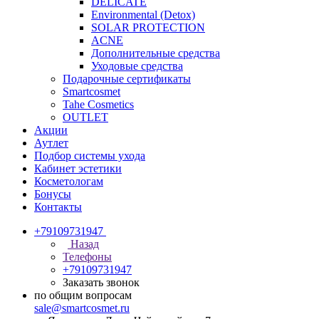
DELICATE
Environmental (Detox)
SOLAR PROTECTION
АCNE
Дополнительные средства
Уходовые средства
Подарочные сертификаты
Smartcosmet
Tahe Cosmetics
OUTLET
Акции
Аутлет
Подбор системы ухода
Кабинет эстетики
Косметологам
Бонусы
Контакты
+79109731947
Назад
Телефоны
+79109731947
Заказать звонок
по общим вопросам
sale@smartcosmet.ru