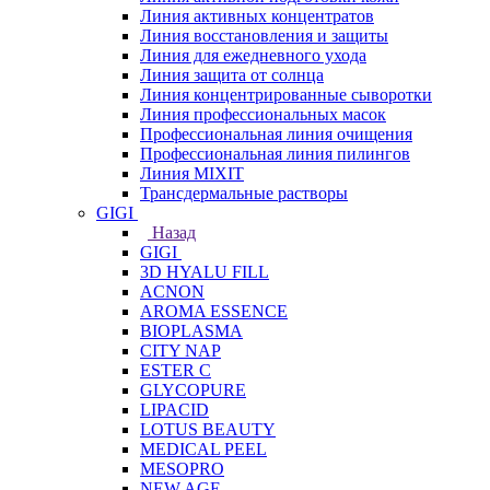
Линия активных концентратов
Линия восстановления и защиты
Линия для ежедневного ухода
Линия защита от солнца
Линия концентрированные сыворотки
Линия профессиональных масок
Профессиональная линия очищения
Профессиональная линия пилингов
Линия MIXIT
Трансдермальные растворы
GIGI
Назад
GIGI
3D HYALU FILL
ACNON
AROMA ESSENCE
BIOPLASMA
CITY NAP
ESTER C
GLYCOPURE
LIPACID
LOTUS BEAUTY
MEDICAL PEEL
MESOPRO
NEW AGE