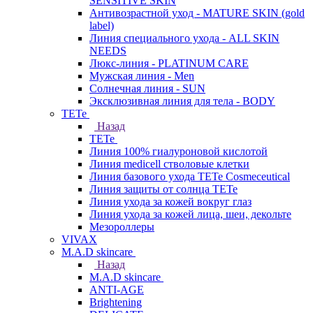
SENSITIVE SKIN
Антивозрастной уход - MATURE SKIN (gold
label)
Линия специального ухода - ALL SKIN
NEEDS
Люкс-линия - PLATINUM CARE
Мужская линия - Men
Солнечная линия - SUN
Эксклюзивная линия для тела - BODY
TETe
Назад
TETe
Линия 100% гиалуроновой кислотой
Линия medicell стволовые клетки
Линия базового ухода TETe Cosmeceutical
Линия защиты от солнца TETe
Линия ухода за кожей вокруг глаз
Линия ухода за кожей лица, шеи, декольте
Мезороллеры
VIVAX
M.A.D skincare
Назад
M.A.D skincare
ANTI-AGE
Brightening