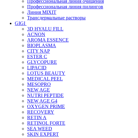
Профессиональная линия очищения
Профессиональная линия пилингов
Линия MIXIT
Трансдермальные растворы
GIGI
3D HYALU FILL
ACNON
AROMA ESSENCE
BIOPLASMA
CITY NAP
ESTER C
GLYCOPURE
LIPACID
LOTUS BEAUTY
MEDICAL PEEL
MESOPRO
NEW AGE
NUTRI PEPTIDE
NEW AGE G4
OXYGEN PRIME
RECOVERY
RETIN A
RETINOL FORTE
SEA WEED
SKIN EXPERT