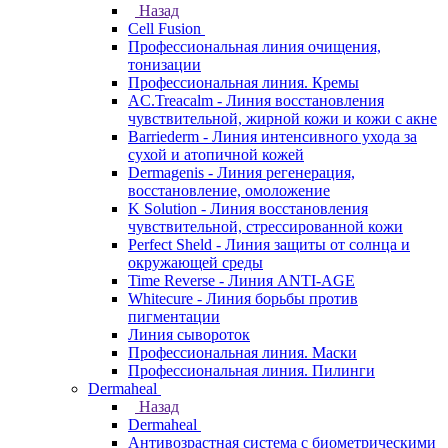
Назад
Cell Fusion
Профессиональная линия очищения,
тонизации
Профессиональная линия. Кремы
AC.Treacalm - Линия восстановления
чувствительной, жирной кожи и кожи с акне
Barriederm - Линия интенсивного ухода за
сухой и атопичной кожей
Dermagenis - Линия регенерация,
восстановление, омоложение
K Solution - Линия восстановления
чувствительной, стрессированной кожи
Perfect Sheld - Линия защиты от солнца и
окружающей среды
Time Reverse - Линия ANTI-AGE
Whitecure - Линия борьбы против
пигментации
Линия сывороток
Профессиональная линия. Маски
Профессиональная линия. Пилинги
Dermaheal
Назад
Dermaheal
Антивозрастная система с биометрическими