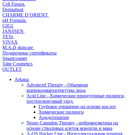
Cell Fusion
Dermaheal
CHARME D’ORIENT
pH Formula
GIGI
JANSSEN
TETe
VIVAX
M.A.D skincare
Подарочные сертификаты
Smartcosmet
Tahe Cosmetics
OUTLET
Arkana
Advanced Therapy - Объемная
коррекцияархитектуры лица
Acid Line - Химические процедурные пилинги,
постпилинговый уход
Глубокое очищение на основе кислот
Химические пилинги
Ацидотерапия
Neuro Cannabis Therapy - нейрокосметика на
основе стволовых клеток конопли и мака
A-QS Hacker Line - Интеллектуальная терапия,