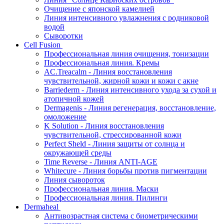
Очищение с японской камелией
Линия интенсивного увлажнения с родниковой
водой
Сыворотки
Cell Fusion
Профессиональная линия очищения, тонизации
Профессиональная линия. Кремы
AC.Treacalm - Линия восстановления
чувствительной, жирной кожи и кожи с акне
Barriederm - Линия интенсивного ухода за сухой и
атопичной кожей
Dermagenis - Линия регенерация, восстановление,
омоложение
K Solution - Линия восстановления
чувствительной, стрессированной кожи
Perfect Sheld - Линия защиты от солнца и
окружающей среды
Time Reverse - Линия ANTI-AGE
Whitecure - Линия борьбы против пигментации
Линия сывороток
Профессиональная линия. Маски
Профессиональная линия. Пилинги
Dermaheal
Антивозрастная система с биометрическими