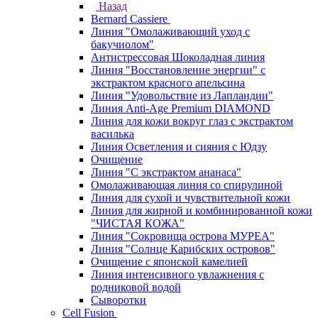
Назад
Bernard Cassiere
Линия "Омолаживающий уход с
бакучиолом"
Антистрессовая Шоколадная линия
Линия "Восстановление энергии" с
экстрактом красного апельсина
Линия "Удовольствие из Лапландии"
Линия Anti-Age Premium DIAMOND
Линия для кожи вокруг глаз с экстрактом
василька
Линия Осветления и сияния с Юдзу
Очищение
Линия "С экстрактом ананаса"
Омолаживающая линия со спирулиной
Линия для сухой и чувствительной кожи
Линия для жирной и комбинированной кожи
"ЧИСТАЯ КОЖА"
Линия "Сокровища острова МУРЕА"
Линия "Солнце Карибских островов"
Очищение с японской камелией
Линия интенсивного увлажнения с
родниковой водой
Сыворотки
Cell Fusion