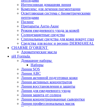
пептидами
Интенсивная домашняя линия
Комплекс для лечения пигментации
Осветляющая система с биометрическими
пептидами
Пилинг
Препараты Анти-Акне
Режим ежедневного ухода за кожей
Солнцезащитные средства
Специальные средства для кожи вокруг глаз
Средства для волос и ресниц DERMAHEAL
CHARME D’ORIENT
Ароматические масла
pH Formula
Домашние наборы
Наборы
Линия SOS
Линия АВС
Линия активной подготовки кожи
Линия активных концентратов
Линия восстановления и защиты
Линия для ежедневного ухода
Линия защита от солнца
Линия концентрированные сыворотки
Линия профессиональных масок