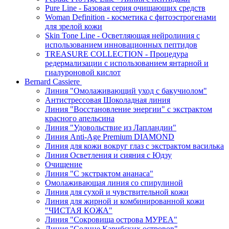
Pure Line - Базовая серия очищающих средств
Woman Definition - косметика с фитоэстрогенами
для зрелой кожи
Skin Tone Line - Осветляющая нейролиния с
использованием инновационных пептидов
TREASURE COLLECTION - Процедура
редермализации с использованием янтарной и
гиалуроновой кислот
Bernard Cassiere
Линия "Омолаживающий уход с бакучиолом"
Антистрессовая Шоколадная линия
Линия "Восстановление энергии" с экстрактом
красного апельсина
Линия "Удовольствие из Лапландии"
Линия Anti-Age Premium DIAMOND
Линия для кожи вокруг глаз с экстрактом василька
Линия Осветления и сияния с Юдзу
Очищение
Линия "С экстрактом ананаса"
Омолаживающая линия со спирулиной
Линия для сухой и чувствительной кожи
Линия для жирной и комбинированной кожи
"ЧИСТАЯ КОЖА"
Линия "Сокровища острова МУРЕА"
Линия "Солнце Карибских островов"