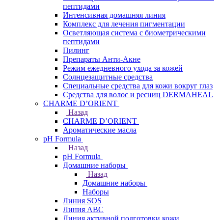
пептидами
Интенсивная домашняя линия
Комплекс для лечения пигментации
Осветляющая система с биометрическими
пептидами
Пилинг
Препараты Анти-Акне
Режим ежедневного ухода за кожей
Солнцезащитные средства
Специальные средства для кожи вокруг глаз
Средства для волос и ресниц DERMAHEAL
CHARME D’ORIENT
Назад
CHARME D’ORIENT
Ароматические масла
pH Formula
Назад
pH Formula
Домашние наборы
Назад
Домашние наборы
Наборы
Линия SOS
Линия АВС
Линия активной подготовки кожи