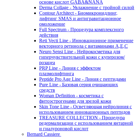
основе кислот GABA&NANA
Derma Collage - Увлажнение с тройной силой
Contour Architect - Биомикронидлинг,
лифтинг SMAS и антигравитационное
омоложение
Full Spectrum - Процедура комплексного
действия
Reti Vecti Line - Инновационное применение
векторного ретинола с витаминами A,Е,С
Neuro Sensi Line - Нейрокосметика для
гиперчувствительной кожи с куперозом/
розацеа
PRP Line - Линия с эффектом
плазмолифтинга
Peptide Pro Age Line - Линия с пептидами
Pure Line - Базовая серия очищающих
средств
Woman Definition - косметика с
фитоэстрогенами для зрелой кожи
Skin Tone Line - Осветляющая нейролиния с
использованием инновационных пептидов
TREASURE COLLECTION - Процедура
редермализации с использованием янтарной
и гиалуроновой кислот
Bernard Cassiere