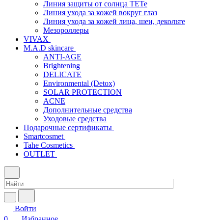
Линия защиты от солнца TETe
Линия ухода за кожей вокруг глаз
Линия ухода за кожей лица, шеи, декольте
Мезороллеры
VIVAX
M.A.D skincare
ANTI-AGE
Brightening
DELICATE
Environmental (Detox)
SOLAR PROTECTION
АCNE
Дополнительные средства
Уходовые средства
Подарочные сертификаты
Smartcosmet
Tahe Cosmetics
OUTLET
Войти
0
Избранное