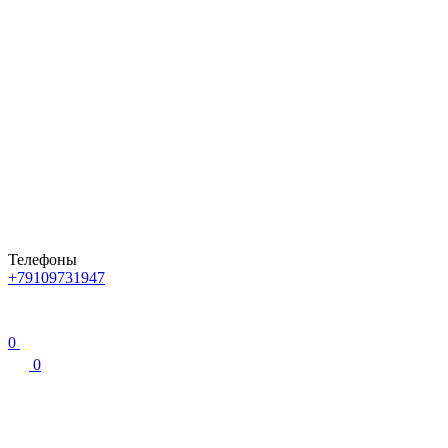
Телефоны
+79109731947
0
0