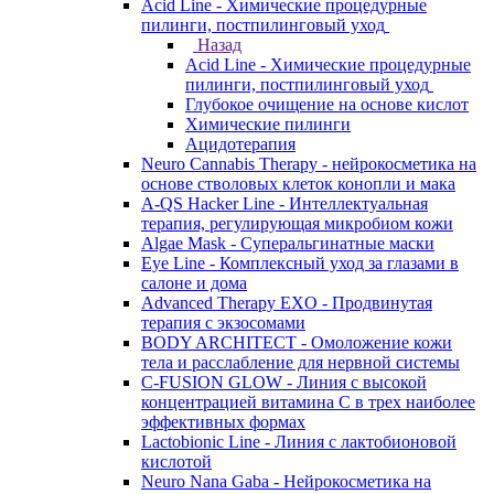
Acid Line - Химические процедурные
пилинги, постпилинговый уход
Назад
Acid Line - Химические процедурные
пилинги, постпилинговый уход
Глубокое очищение на основе кислот
Химические пилинги
Ацидотерапия
Neuro Cannabis Therapy - нейрокосметика на
основе стволовых клеток конопли и мака
A-QS Hacker Line - Интеллектуальная
терапия, регулирующая микробиом кожи
Algae Mask - Суперальгинатные маски
Eye Line - Комплексный уход за глазами в
салоне и дома
Advanced Therapy EXO - Продвинутая
терапия с экзосомами
BODY ARCHITECT - Омоложение кожи
тела и расслабление для нервной системы
C-FUSION GLOW - Линия с высокой
концентрацией витамина C в трех наиболее
эффективных формах
Lactobionic Line - Линия с лактобионовой
кислотой
Neuro Nana Gaba - Нейрокосметика на