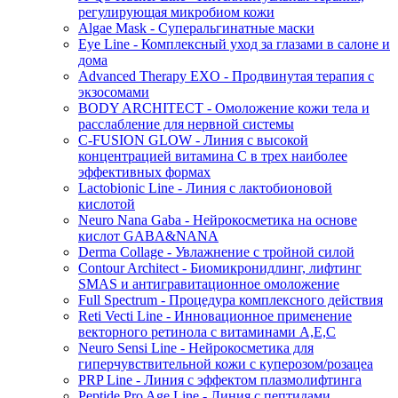
регулирующая микробиом кожи
Algae Mask - Суперальгинатные маски
Eye Line - Комплексный уход за глазами в салоне и
дома
Advanced Therapy EXO - Продвинутая терапия с
экзосомами
BODY ARCHITECT - Омоложение кожи тела и
расслабление для нервной системы
C-FUSION GLOW - Линия с высокой
концентрацией витамина C в трех наиболее
эффективных формах
Lactobionic Line - Линия с лактобионовой
кислотой
Neuro Nana Gaba - Нейрокосметика на основе
кислот GABA&NANA
Derma Collage - Увлажнение с тройной силой
Contour Architect - Биомикронидлинг, лифтинг
SMAS и антигравитационное омоложение
Full Spectrum - Процедура комплексного действия
Reti Vecti Line - Инновационное применение
векторного ретинола с витаминами A,Е,С
Neuro Sensi Line - Нейрокосметика для
гиперчувствительной кожи с куперозом/розацеа
PRP Line - Линия с эффектом плазмолифтинга
Peptide Pro Age Line - Линия с пептидами