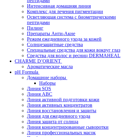
пептидами
Интенсивная домашняя линия
Комплекс для лечения пигментации
Осветляющая система с биометрическими
пептидами
Пилинг
Препараты Анти-Акне
Режим ежедневного ухода за кожей
Солнцезащитные средства
Специальные средства для кожи вокруг глаз
Средства для волос и ресниц DERMAHEAL
CHARME D’ORIENT
Ароматические масла
pH Formula
Домашние наборы
Наборы
Линия SOS
Линия АВС
Линия активной подготовки кожи
Линия активных концентратов
Линия восстановления и защиты
Линия для ежедневного ухода
Линия защита от солнца
Линия концентрированные сыворотки
Линия профессиональных масок