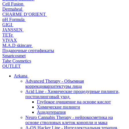
Cell Fusion
Dermaheal
CHARME D’ORIENT
pH Formula
GIGI
JANSSEN
TETe
VIVAX
M.A.D skincare
Подарочные сертификаты
Smartcosmet
Tahe Cosmetics
OUTLET
Arkana
Advanced Therapy - Объемная
коррекцияархитектуры лица
Acid Line - Химические процедурные пилинги,
постпилинговый уход
Глубокое очищение на основе кислот
Химические пилинги
Ацидотерапия
Neuro Cannabis Therapy - нейрокосметика на
основе стволовых клеток конопли и мака
A-QS Hacker Line - Интеллектуальная терапия,