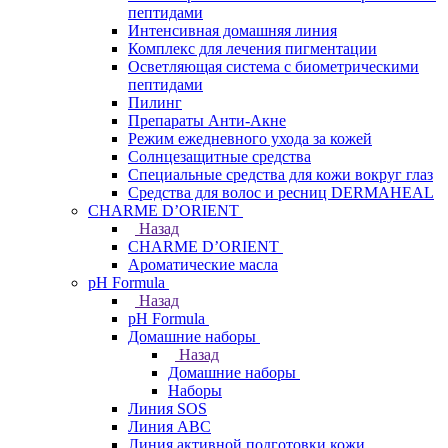
пептидами
Интенсивная домашняя линия
Комплекс для лечения пигментации
Осветляющая система с биометрическими
пептидами
Пилинг
Препараты Анти-Акне
Режим ежедневного ухода за кожей
Солнцезащитные средства
Специальные средства для кожи вокруг глаз
Средства для волос и ресниц DERMAHEAL
CHARME D’ORIENT
Назад
CHARME D’ORIENT
Ароматические масла
pH Formula
Назад
pH Formula
Домашние наборы
Назад
Домашние наборы
Наборы
Линия SOS
Линия АВС
Линия активной подготовки кожи