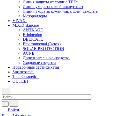
Линия защиты от солнца TETe
Линия ухода за кожей вокруг глаз
Линия ухода за кожей лица, шеи, декольте
Мезороллеры
VIVAX
M.A.D skincare
ANTI-AGE
Brightening
DELICATE
Environmental (Detox)
SOLAR PROTECTION
АCNE
Дополнительные средства
Уходовые средства
Подарочные сертификаты
Smartcosmet
Tahe Cosmetics
OUTLET
Войти
0
Избранное