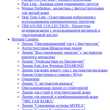
Pure Line - Базовая серия очищающих средств
Woman Definition - косметика с фитоэстрогенами
для зрелой кожи
Skin Tone Line - Осветляющая нейролиния с
использованием инновационных пептидов
TREASURE COLLECTION - Процедура
редермализации с использованием янтарной и
гиалуроновой кислот
Bernard Cassiere
Линия "Омолаживающий уход с бакучиолом"
Антистрессовая Шоколадная линия
Линия "Восстановление энергии" с экстрактом
красного апельсина
Линия "Удовольствие из Лапландии"
Линия Anti-Age Premium DIAMOND
Линия для кожи вокруг глаз с экстрактом василька
Линия Осветления и сияния с Юдзу
Очищение
Линия "С экстрактом ананаса"
Омолаживающая линия со спирулиной
Линия для сухой и чувствительной кожи
Линия для жирной и комбинированной кожи
"ЧИСТАЯ КОЖА"
Линия "Сокровища острова МУРЕА"
Линия "Солнце Карибских островов"