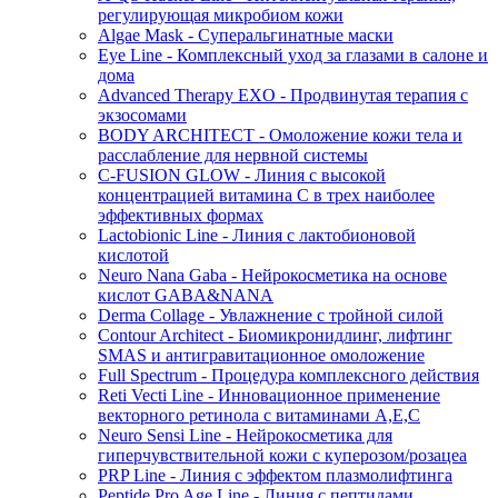
регулирующая микробиом кожи
Algae Mask - Суперальгинатные маски
Eye Line - Комплексный уход за глазами в салоне и
дома
Advanced Therapy EXO - Продвинутая терапия с
экзосомами
BODY ARCHITECT - Омоложение кожи тела и
расслабление для нервной системы
C-FUSION GLOW - Линия с высокой
концентрацией витамина C в трех наиболее
эффективных формах
Lactobionic Line - Линия с лактобионовой
кислотой
Neuro Nana Gaba - Нейрокосметика на основе
кислот GABA&NANA
Derma Collage - Увлажнение с тройной силой
Contour Architect - Биомикронидлинг, лифтинг
SMAS и антигравитационное омоложение
Full Spectrum - Процедура комплексного действия
Reti Vecti Line - Инновационное применение
векторного ретинола с витаминами A,Е,С
Neuro Sensi Line - Нейрокосметика для
гиперчувствительной кожи с куперозом/розацеа
PRP Line - Линия с эффектом плазмолифтинга
Peptide Pro Age Line - Линия с пептидами