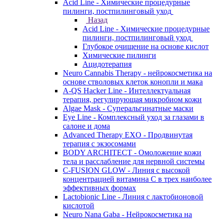
Acid Line - Химические процедурные
пилинги, постпилинговый уход
Назад
Acid Line - Химические процедурные
пилинги, постпилинговый уход
Глубокое очищение на основе кислот
Химические пилинги
Ацидотерапия
Neuro Cannabis Therapy - нейрокосметика на
основе стволовых клеток конопли и мака
A-QS Hacker Line - Интеллектуальная
терапия, регулирующая микробиом кожи
Algae Mask - Суперальгинатные маски
Eye Line - Комплексный уход за глазами в
салоне и дома
Advanced Therapy EXO - Продвинутая
терапия с экзосомами
BODY ARCHITECT - Омоложение кожи
тела и расслабление для нервной системы
C-FUSION GLOW - Линия с высокой
концентрацией витамина C в трех наиболее
эффективных формах
Lactobionic Line - Линия с лактобионовой
кислотой
Neuro Nana Gaba - Нейрокосметика на