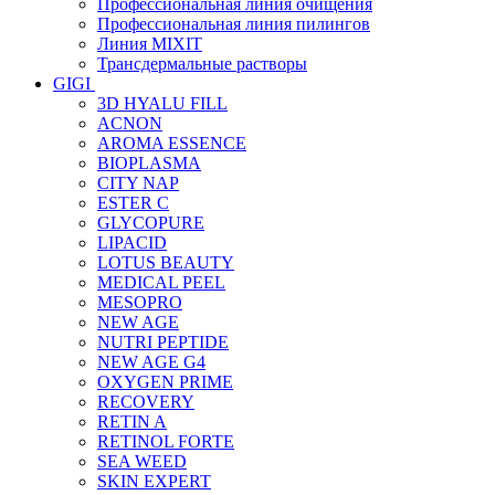
Профессиональная линия очищения
Профессиональная линия пилингов
Линия MIXIT
Трансдермальные растворы
GIGI
3D HYALU FILL
ACNON
AROMA ESSENCE
BIOPLASMA
CITY NAP
ESTER C
GLYCOPURE
LIPACID
LOTUS BEAUTY
MEDICAL PEEL
MESOPRO
NEW AGE
NUTRI PEPTIDE
NEW AGE G4
OXYGEN PRIME
RECOVERY
RETIN A
RETINOL FORTE
SEA WEED
SKIN EXPERT