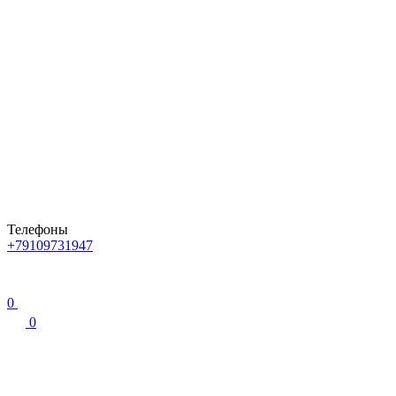
Телефоны
+79109731947
0
0