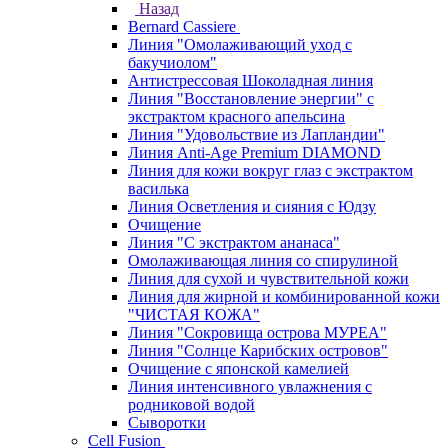
Назад
Bernard Cassiere
Линия "Омолаживающий уход с
бакучиолом"
Антистрессовая Шоколадная линия
Линия "Восстановление энергии" с
экстрактом красного апельсина
Линия "Удовольствие из Лапландии"
Линия Anti-Age Premium DIAMOND
Линия для кожи вокруг глаз с экстрактом
василька
Линия Осветления и сияния с Юдзу
Очищение
Линия "С экстрактом ананаса"
Омолаживающая линия со спирулиной
Линия для сухой и чувствительной кожи
Линия для жирной и комбинированной кожи
"ЧИСТАЯ КОЖА"
Линия "Сокровища острова МУРЕА"
Линия "Солнце Карибских островов"
Очищение с японской камелией
Линия интенсивного увлажнения с
родниковой водой
Сыворотки
Cell Fusion