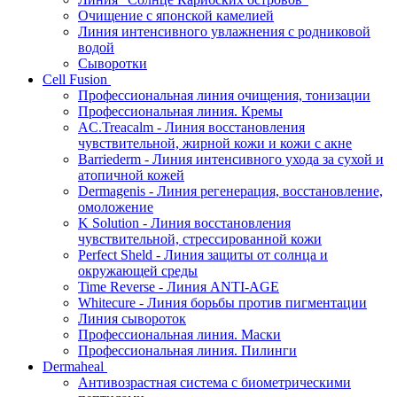
Очищение с японской камелией
Линия интенсивного увлажнения с родниковой
водой
Сыворотки
Cell Fusion
Профессиональная линия очищения, тонизации
Профессиональная линия. Кремы
AC.Treacalm - Линия восстановления
чувствительной, жирной кожи и кожи с акне
Barriederm - Линия интенсивного ухода за сухой и
атопичной кожей
Dermagenis - Линия регенерация, восстановление,
омоложение
K Solution - Линия восстановления
чувствительной, стрессированной кожи
Perfect Sheld - Линия защиты от солнца и
окружающей среды
Time Reverse - Линия ANTI-AGE
Whitecure - Линия борьбы против пигментации
Линия сывороток
Профессиональная линия. Маски
Профессиональная линия. Пилинги
Dermaheal
Антивозрастная система с биометрическими