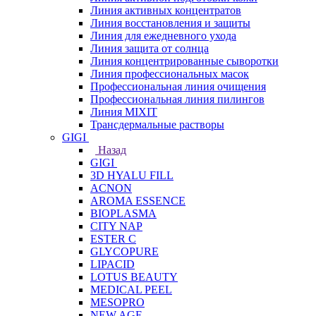
Линия активных концентратов
Линия восстановления и защиты
Линия для ежедневного ухода
Линия защита от солнца
Линия концентрированные сыворотки
Линия профессиональных масок
Профессиональная линия очищения
Профессиональная линия пилингов
Линия MIXIT
Трансдермальные растворы
GIGI
Назад
GIGI
3D HYALU FILL
ACNON
AROMA ESSENCE
BIOPLASMA
CITY NAP
ESTER C
GLYCOPURE
LIPACID
LOTUS BEAUTY
MEDICAL PEEL
MESOPRO
NEW AGE