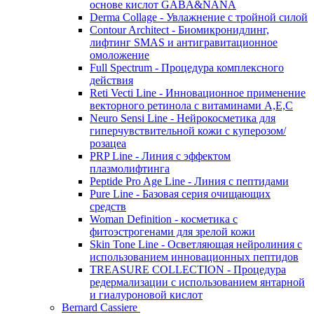
основе кислот GABA&NANA
Derma Collage - Увлажнение с тройной силой
Contour Architect - Биомикронидлинг,
лифтинг SMAS и антигравитационное
омоложение
Full Spectrum - Процедура комплексного
действия
Reti Vecti Line - Инновационное применение
векторного ретинола с витаминами A,Е,С
Neuro Sensi Line - Нейрокосметика для
гиперчувствительной кожи с куперозом/
розацеа
PRP Line - Линия с эффектом
плазмолифтинга
Peptide Pro Age Line - Линия с пептидами
Pure Line - Базовая серия очищающих
средств
Woman Definition - косметика с
фитоэстрогенами для зрелой кожи
Skin Tone Line - Осветляющая нейролиния с
использованием инновационных пептидов
TREASURE COLLECTION - Процедура
редермализации с использованием янтарной
и гиалуроновой кислот
Bernard Cassiere