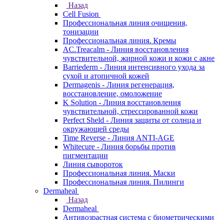
Назад
Cell Fusion
Профессиональная линия очищения,
тонизации
Профессиональная линия. Кремы
AC.Treacalm - Линия восстановления
чувствительной, жирной кожи и кожи с акне
Barriederm - Линия интенсивного ухода за
сухой и атопичной кожей
Dermagenis - Линия регенерация,
восстановление, омоложение
K Solution - Линия восстановления
чувствительной, стрессированной кожи
Perfect Sheld - Линия защиты от солнца и
окружающей среды
Time Reverse - Линия ANTI-AGE
Whitecure - Линия борьбы против
пигментации
Линия сывороток
Профессиональная линия. Маски
Профессиональная линия. Пилинги
Dermaheal
Назад
Dermaheal
Антивозрастная система с биометрическими