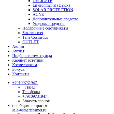
DELICATE
Environmental (Detox)
SOLAR PROTECTION
АCNE
Дополнительные средства
Уходовые средства
Подарочные сертификаты
Smartcosmet
Tahe Cosmetics
OUTLET
Акции
Аутлет
Подбор системы ухода
Кабинет эстетики
Косметологам
Бонусы
Контакты
+79109731947
Назад
Телефоны
+79109731947
Заказать звонок
по общим вопросам
sale@smartcosmet.ru