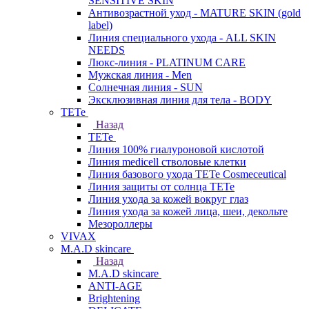
SENSITIVE SKIN
Антивозрастной уход - MATURE SKIN (gold
label)
Линия специального ухода - ALL SKIN
NEEDS
Люкс-линия - PLATINUM CARE
Мужская линия - Men
Солнечная линия - SUN
Эксклюзивная линия для тела - BODY
TETe
Назад
TETe
Линия 100% гиалуроновой кислотой
Линия medicell стволовые клетки
Линия базового ухода TETe Cosmeceutical
Линия защиты от солнца TETe
Линия ухода за кожей вокруг глаз
Линия ухода за кожей лица, шеи, декольте
Мезороллеры
VIVAX
M.A.D skincare
Назад
M.A.D skincare
ANTI-AGE
Brightening