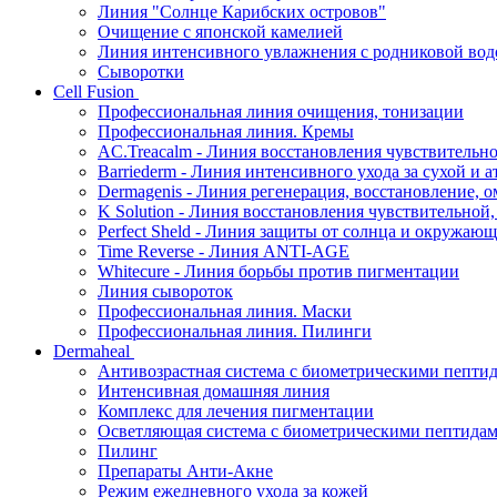
Линия "Солнце Карибских островов"
Очищение с японской камелией
Линия интенсивного увлажнения с родниковой вод
Сыворотки
Cell Fusion
Профессиональная линия очищения, тонизации
Профессиональная линия. Кремы
AC.Treacalm - Линия восстановления чувствительно
Barriederm - Линия интенсивного ухода за сухой и 
Dermagenis - Линия регенерация, восстановление, 
K Solution - Линия восстановления чувствительной
Perfect Sheld - Линия защиты от солнца и окружаю
Time Reverse - Линия ANTI-AGE
Whitecure - Линия борьбы против пигментации
Линия сывороток
Профессиональная линия. Маски
Профессиональная линия. Пилинги
Dermaheal
Антивозрастная система с биометрическими пепти
Интенсивная домашняя линия
Комплекс для лечения пигментации
Осветляющая система с биометрическими пептида
Пилинг
Препараты Анти-Акне
Режим ежедневного ухода за кожей