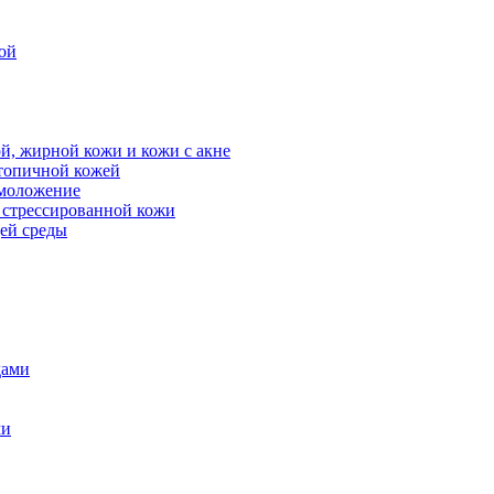
ой
й, жирной кожи и кожи с акне
атопичной кожей
омоложение
, стрессированной кожи
щей среды
дами
ми