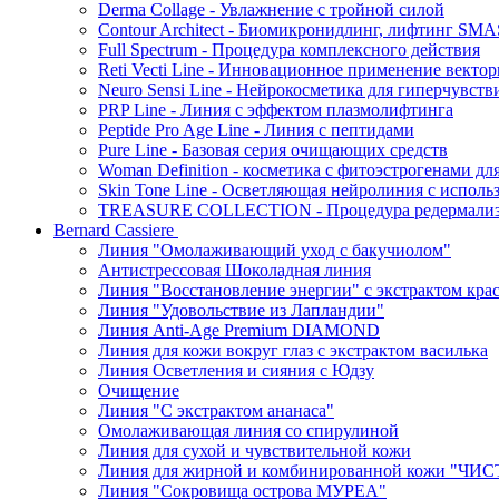
Derma Collage - Увлажнение с тройной силой
Contour Architect - Биомикронидлинг, лифтинг SM
Full Spectrum - Процедура комплексного действия
Reti Vecti Line - Инновационное применение векто
Neuro Sensi Line - Нейрокосметика для гиперчувств
PRP Line - Линия с эффектом плазмолифтинга
Peptide Pro Age Line - Линия с пептидами
Pure Line - Базовая серия очищающих средств
Woman Definition - косметика с фитоэстрогенами дл
Skin Tone Line - Осветляющая нейролиния с испол
TREASURE COLLECTION - Процедура редермализац
Bernard Cassiere
Линия "Омолаживающий уход с бакучиолом"
Антистрессовая Шоколадная линия
Линия "Восстановление энергии" с экстрактом кра
Линия "Удовольствие из Лапландии"
Линия Anti-Age Premium DIAMOND
Линия для кожи вокруг глаз с экстрактом василька
Линия Осветления и сияния с Юдзу
Очищение
Линия "С экстрактом ананаса"
Омолаживающая линия со спирулиной
Линия для сухой и чувствительной кожи
Линия для жирной и комбинированной кожи "Ч
Линия "Сокровища острова МУРЕА"