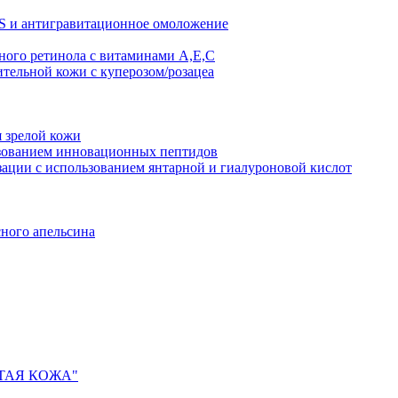
AS и антигравитационное омоложение
рного ретинола с витаминами A,Е,С
ительной кожи с куперозом/розацеа
я зрелой кожи
ьзованием инновационных пептидов
ии с использованием янтарной и гиалуроновой кислот
сного апельсина
ИСТАЯ КОЖА"