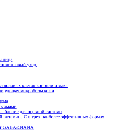
ы лица
стпилинговый уход
 стволовых клеток конопли и мака
гулирующая микробиом кожи
дома
зосомами
абление для нервной системы
 витамина C в трех наиболее эффективных формах
ислот GABA&NANA