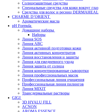
Солнцезащитные средства
Специальные средства для кожи вокруг глаз
Средства для волос и ресниц DERMAHEAL
CHARME D’ORIENT
Ароматические масла
pH Formula
Домашние наборы
Наборы
Линия SOS
Линия АВС
Линия активной подготовки кожи
Линия активных концентратов
Линия восстановления и защиты
Линия для ежедневного ухода
Линия защита от солнца
Линия концентрированные сыворотки
Линия профессиональных масок
Профессиональная линия очищения
Профессиональная линия пилингов
Линия MIXIT
Трансдермальные растворы
GIGI
3D HYALU FILL
ACNON
AROMA ESSENCE