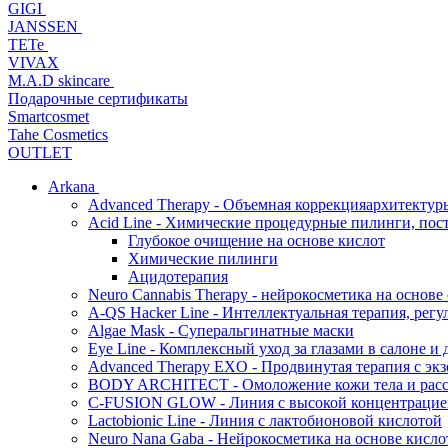
GIGI
JANSSEN
TETe
VIVAX
M.A.D skincare
Подарочные сертификаты
Smartcosmet
Tahe Cosmetics
OUTLET
Arkana
Advanced Therapy - Объемная коррекцияархитектур
Acid Line - Химические процедурные пилинги, по
Глубокое очищение на основе кислот
Химические пилинги
Ацидотерапия
Neuro Cannabis Therapy - нейрокосметика на основе
A-QS Hacker Line - Интеллектуальная терапия, ре
Algae Mask - Суперальгинатные маски
Eye Line - Комплексный уход за глазами в салоне и 
Advanced Therapy EXO - Продвинутая терапия с эк
BODY ARCHITECT - Омоложение кожи тела и рассл
C-FUSION GLOW - Линия с высокой концентрацией
Lactobionic Line - Линия с лактобионовой кислотой
Neuro Nana Gaba - Нейрокосметика на основе к